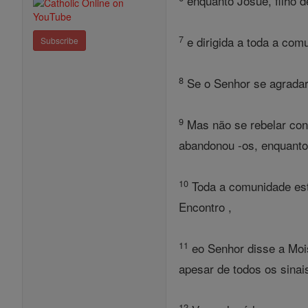
enquanto Josué, filho d
7
e dirigida a toda a com
Subscribe
8
Se o Senhor se agradar 
9
Mas não se rebelar con
abandonou -os, enquanto
10
Toda a comunidade esta
Encontro ,
11
eo Senhor disse a Moi
apesar de todos os sinai
12