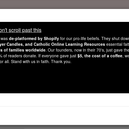
't scroll past this
, 2.2 Million Students Are Being Formed
e was
de-platformed by Shopify
for our pro-life beliefs. They shut do
ayer Candles, and Catholic Online Learning Resources
essential fai
porters like you, Catholic Online School has already deliver
ns of families worldwide
. Our founders, now in their 70's, just gave thei
 193 countries. In an age of noise and algorithms, you are he
2% of readers donate. If everyone gave just
$5, the cost of a coffee
, w
r all. Stand with us in faith. Thank you.
this gave just $5 — the cost of a coffee — we could reach e
 Be Courageous. Be Catholic. Stand with us today.
Números - Capítu