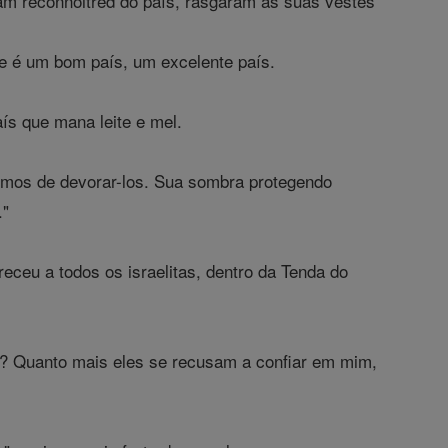
ham reconnoitred do país, rasgaram as suas vestes
tre é um bom país, um excelente país.
aís que mana leite e mel.
emos de devorar-los. Sua sombra protegendo
."
eceu a todos os israelitas, dentro da Tenda do
? Quanto mais eles se recusam a confiar em mim,