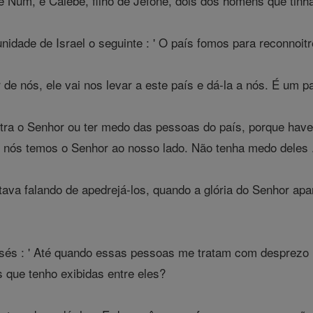
e Num, e Calebe, filho de Jefoné, dois dos homens que tin
unidade de Israel o seguinte : ' O país fomos para reconnoi
de nós, ele vai nos levar a este país e dá-la a nós. É um p
tra o Senhor ou ter medo das pessoas do país, porque hav
 nós temos o Senhor ao nosso lado. Não tenha medo deles 
va falando de apedrejá-los, quando a glória do Senhor apar
sés : ' Até quando essas pessoas me tratam com desprezo 
s que tenho exibidas entre eles?