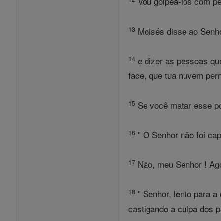
Vou golpeá-los com pes
13
Moisés disse ao Senhor
14
e dizer as pessoas que
face, que tua nuvem perm
15
Se você matar esse po
16
" O Senhor não foi capa
17
Não, meu Senhor ! Agor
18
" Senhor, lento para a
castigando a culpa dos pa