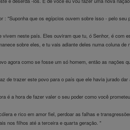
te e deserdá -los. E de você eu vou fazer uma nova nação "
 : "Suponha que os egípcios ouvem sobre isso - pelo seu 
 vivem neste país. Eles ouviram que tu, ó Senhor, é com est
anece sobre eles, e tu vais adiante deles numa coluna de n
vo agora como se fosse um só homem, então as nações que 
z de trazer este povo para o país que ele havia jurado dar a
a é a hora de fazer valer o seu poder como você prometeu 
 cólera e rico em amor fiel, perdoar as falhas e transgress
is nos filhos até a terceira e quarta geração. "