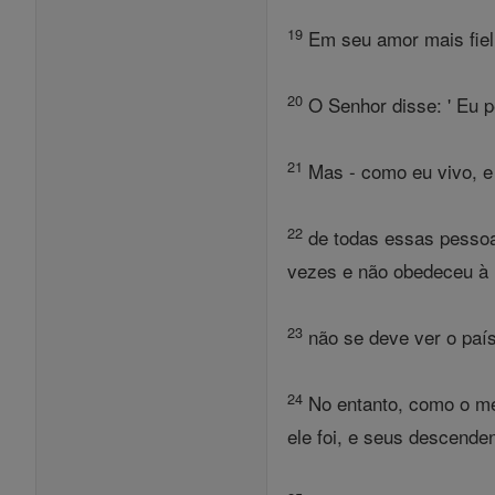
19
Em seu amor mais fiel,
20
O Senhor disse: ' Eu p
21
Mas - como eu vivo, e
22
de todas essas pessoas
vezes e não obedeceu à 
23
não se deve ver o paí
24
No entanto, como o meu
ele foi, e seus descenden