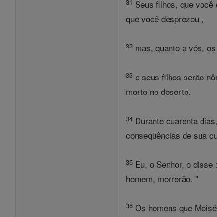
31
Seus filhos, que você 
que você desprezou ,
32
mas, quanto a vós, os
33
e seus filhos serão nô
morto no deserto.
34
Durante quarenta dias,
conseqüências de sua cul
35
Eu, o Senhor, o disse 
homem, morrerão. "
36
Os homens que Moisés 