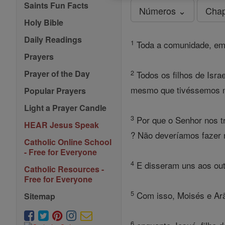
Saints Fun Facts
Números ⌄
Chap
Holy Bible
Daily Readings
1
Toda a comunidade, em 
Prayers
2
Prayer of the Day
Todos os filhos de Isra
mesmo que tivéssemos mo
Popular Prayers
Light a Prayer Candle
3
Por que o Senhor nos tr
HEAR Jesus Speak
? Não deveríamos fazer m
Catholic Online School
- Free for Everyone
4
E disseram uns aos outr
Catholic Resources -
Free for Everyone
5
Com isso, Moisés e Arão
Sitemap
6