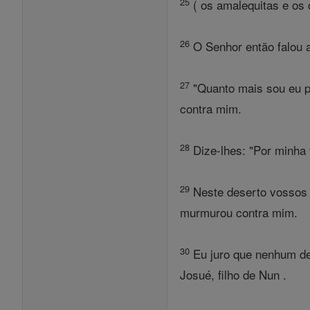
25
( os amalequitas e os 
26
O Senhor então falou a
27
"Quanto mais sou eu p
contra mim.
28
Dize-lhes: "Por minha 
29
Neste deserto vossos c
murmurou contra mim.
30
Eu juro que nenhum de 
Josué, filho de Nun .