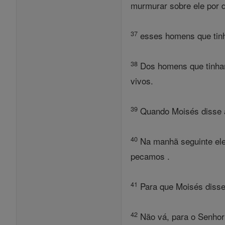
murmurar sobre ele por d
37
esses homens que tinh
38
Dos homens que tinham 
vivos.
39
Quando Moisés disse a 
40
Na manhã seguinte eles
pecamos .
41
Para que Moisés disse
42
Não vá, para o Senhor 