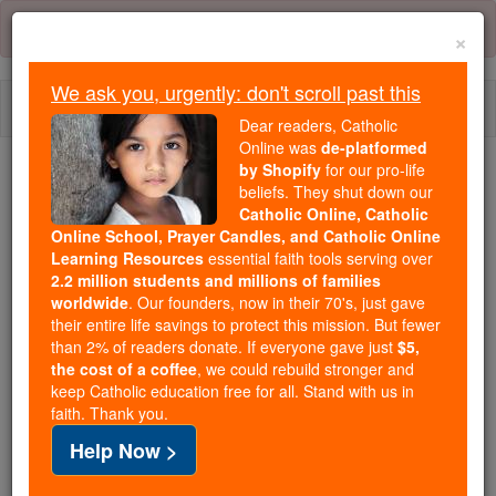
Skip
Error:
No page
to
×
content
We ask you, urgently: don't scroll past this
Togg
Dear readers, Catholic
navi
Online was
de-platformed
by Shopify
for our pro-life
We ask you, urgently: don't scroll past this
beliefs. They shut down our
Catholic Online, Catholic
Dear readers, Catholic Online
Online School, Prayer Candles, and Catholic Online
Learning Resources
essential faith tools serving over
was
de-platformed by Shopify
2.2 million students and millions of families
for our pro-life beliefs. They
worldwide
. Our founders, now in their 70's, just gave
shut down our
Catholic
their entire life savings to protect this mission. But fewer
Online, Catholic Online School, Prayer Candles, and
than 2% of readers donate. If everyone gave just
$5,
the cost of a coffee
, we could rebuild stronger and
essential faith
Catholic Online Learning Resources
keep Catholic education free for all. Stand with us in
tools serving over
2.2 million students and millions of
faith. Thank you.
. Our founders, now in their 70's,
families worldwide
Help Now >
just gave their entire life savings to protect this mission.
But fewer than 2% of readers donate. If everyone gave