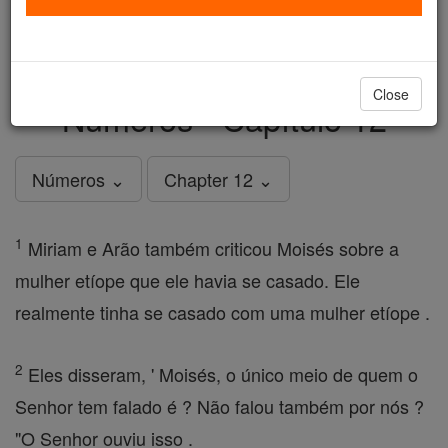
just
, we could rebuild stronger
$5, the cost of a coffee
and keep Catholic education free for all. Stand with us
in faith. Thank you.
DONATE TODAY >
Close
Números - Capítulo 12
Números ⌄
Chapter 12 ⌄
1
Miriam e Arão também criticou Moisés sobre a
mulher etíope que ele havia se casado. Ele
realmente tinha se casado com uma mulher etíope .
2
Eles disseram, ' Moisés, o único meio de quem o
Senhor tem falado é ? Não falou também por nós ?
"O Senhor ouviu isso .