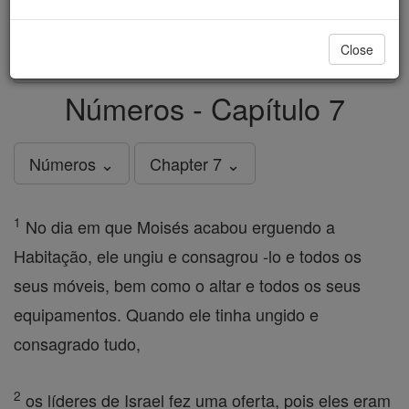
just
, we could rebuild stronger
$5, the cost of a coffee
and keep Catholic education free for all. Stand with us
Close
in faith. Thank you.
DONATE TODAY >
Números - Capítulo 7
Números ⌄
Chapter 7 ⌄
1
No dia em que Moisés acabou erguendo a
Habitação, ele ungiu e consagrou -lo e todos os
seus móveis, bem como o altar e todos os seus
equipamentos. Quando ele tinha ungido e
consagrado tudo,
2
os líderes de Israel fez uma oferta, pois eles eram