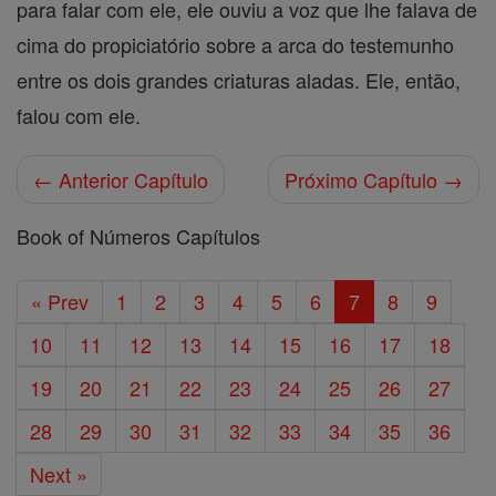
para falar com ele, ele ouviu a voz que lhe falava de
cima do propiciatório sobre a arca do testemunho
entre os dois grandes criaturas aladas. Ele, então,
falou com ele.
← Anterior Capítulo
Próximo Capítulo →
Book of Números Capítulos
« Prev
1
2
3
4
5
6
7
8
9
10
11
12
13
14
15
16
17
18
19
20
21
22
23
24
25
26
27
28
29
30
31
32
33
34
35
36
Next »