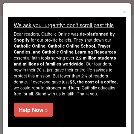
Skip
Error:
No page
to
×
content
We ask you, urgently: don't scroll past this
Togg
Dear readers, Catholic Online was
de-platformed by
navi
Shopify
for our pro-life beliefs. They shut down our
Catholic Online, Catholic Online School, Prayer
We ask you, urgently: don't scroll past this
Candles, and Catholic Online Learning Resources
essential faith tools serving over
2.2 million students
Dear readers, Catholic Online
and millions of families worldwide
. Our founders,
now in their 70's, just gave their entire life savings to
was
de-platformed by Shopify
protect this mission. But fewer than 2% of readers
for our pro-life beliefs. They
donate. If everyone gave just
$5, the cost of a coffee
,
shut down our
Catholic
we could rebuild stronger and keep Catholic education
Online, Catholic Online School, Prayer Candles, and
free for all. Stand with us in faith. Thank you.
essential faith
Catholic Online Learning Resources
tools serving over
2.2 million students and millions of
Help Now >
. Our founders, now in their 70's,
families worldwide
just gave their entire life savings to protect this mission.
But fewer than 2% of readers donate. If everyone gave