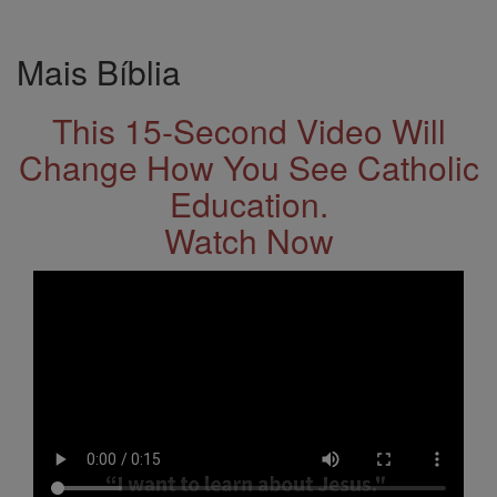
Mais Bíblia
This 15-Second Video Will
Change How You See Catholic
Education.
Watch Now