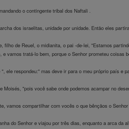
mandando o contingente tribal dos Naftali .
rcha dos israelitas, unidade por unidade. Então eles partir
filho de Reuel, o midianita, o pai -de-lei, "Estamos partind
 e vamos tratá-lo bem, porque o Senhor prometeu coisas bo
", ele respondeu:" mas deve ir para o meu próprio país e pa
sse Moisés, "pois você sabe onde podemos acampar no deser
te, vamos compartilhar com vocês o que bênçãos o Senhor 
nha do Senhor e viajou por três dias, enquanto a arca da 