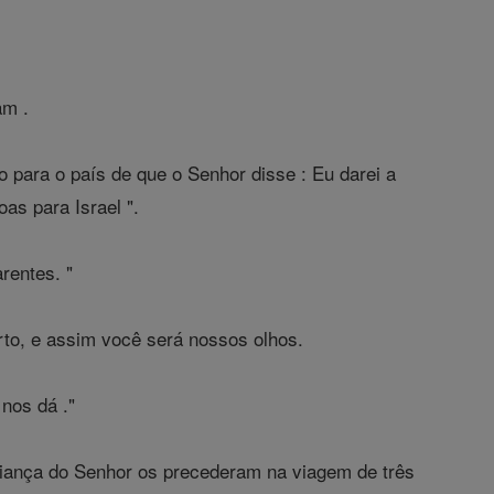
am .
o para o país de que o Senhor disse : Eu darei a
as para Israel ".
rentes. "
to, e assim você será nossos olhos.
nos dá ."
aliança do Senhor os precederam na viagem de três