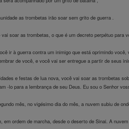
 será acompanhado por um grito de batalha ,
nidade as trombetas irão soar sem grito de guerra .
 vai soar as trombetas, o que é um decreto perpétuo para 
ê ir à guerra contra um inimigo que está oprimindo você, 
embrar de você, e você vai ser entregue a partir de seus in
dades e festas de lua nova, você vai soar as trombetas so
am -lo para a lembrança de seu Deus. Eu sou o Senhor vos
gundo mês, no vigésimo dia do mês, a nuvem subiu de onde
am, em ordem de marcha, desde o deserto de Sinai. A nuvem