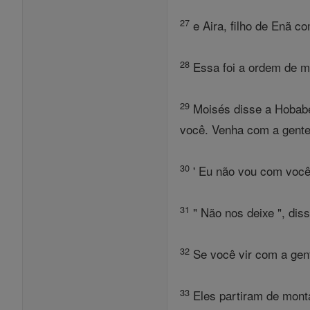
27
e Aira, filho de Enã co
28
Essa foi a ordem de ma
29
Moisés disse a Hobabe, 
você. Venha com a gente,
30
' Eu não vou com você 
31
" Não nos deixe ", di
32
Se você vir com a gen
33
Eles partiram de monta