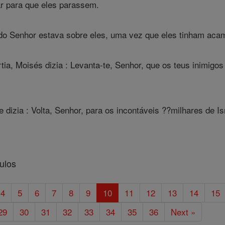
ar para que eles parassem.
do Senhor estava sobre eles, uma vez que eles tinham ac
ia, Moisés dizia : Levanta-te, Senhor, que os teus inimigos
 dizia : Volta, Senhor, para os incontáveis ??milhares de Isr
ulos
4
5
6
7
8
9
10
11
12
13
14
15
29
30
31
32
33
34
35
36
Next »