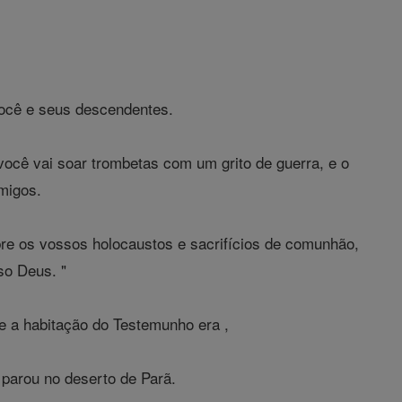
você e seus descendentes.
você vai soar trombetas com um grito de guerra, e o
imigos.
bre os vossos holocaustos e sacrifícios de comunhão,
so Deus. "
 a habitação do Testemunho era ,
 parou no deserto de Parã.