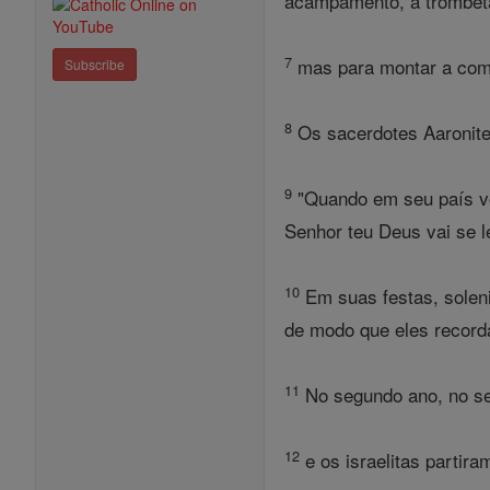
acampamento, a trombeta
7
mas para montar a comu
Subscribe
8
Os sacerdotes Aaronite
9
"Quando em seu país voc
Senhor teu Deus vai se l
10
Em suas festas, soleni
de modo que eles record
11
No segundo ano, no se
12
e os israelitas partir