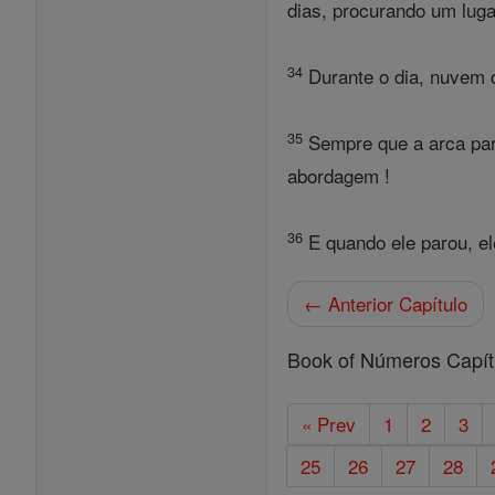
dias, procurando um lug
34
Durante o dia, nuvem 
35
Sempre que a arca part
abordagem !
36
E quando ele parou, ele
← Anterior Capítulo
Book of Números Capít
« Prev
1
2
3
25
26
27
28