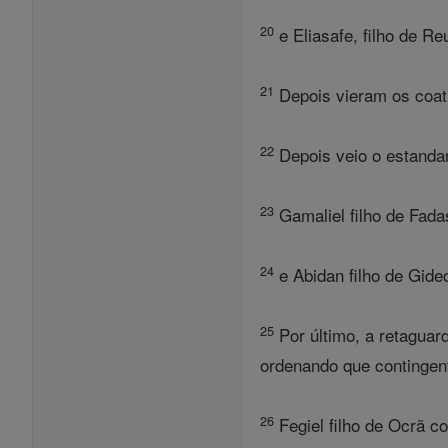
20
e Eliasafe, filho de Re
21
Depois vieram os coati
22
Depois veio o estandar
23
Gamaliel filho de Fada
24
e Abidan filho de Gide
25
Por último, a retaguard
ordenando que contingent
26
Fegiel filho de Ocrã c