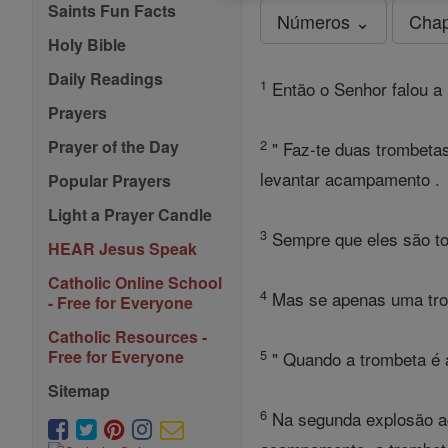
Saints Fun Facts
Números ⌄
Chap
Holy Bible
Daily Readings
1
Então o Senhor falou a 
Prayers
2
Prayer of the Day
" Faz-te duas trombetas
levantar acampamento .
Popular Prayers
Light a Prayer Candle
3
Sempre que eles são to
HEAR Jesus Speak
Catholic Online School
4
Mas se apenas uma tromb
- Free for Everyone
Catholic Resources -
5
Free for Everyone
" Quando a trombeta é a
Sitemap
6
Na segunda explosão ac