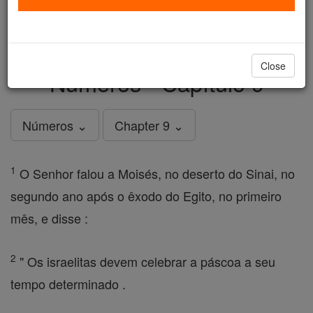
just
, we could rebuild stronger
$5, the cost of a coffee
and keep Catholic education free for all. Stand with us
in faith. Thank you.
DONATE TODAY >
Close
Números - Capítulo 9
Números ⌄
Chapter 9 ⌄
1
O Senhor falou a Moisés, no deserto do Sinai, no
segundo ano após o êxodo do Egito, no primeiro
mês, e disse :
2
" Os israelitas devem celebrar a páscoa a seu
tempo determinado .