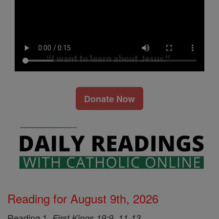
Donate Now
Reading for August 9th, 2026
Reading 1,
First Kings 19:9, 11-13