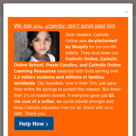
Skip
Error:
No page
to
×
content
We ask you, urgently: don't scroll past this
Togg
Dear readers, Catholic
navi
Online was
de-platformed
by Shopify
for our pro-life
We ask you, urgently: don't scroll past this
beliefs. They shut down our
Catholic Online, Catholic
Dear readers, Catholic Online
Online School, Prayer Candles, and Catholic Online
Learning Resources
essential faith tools serving over
was
de-platformed by Shopify
2.2 million students and millions of families
for our pro-life beliefs. They
worldwide
. Our founders, now in their 70's, just gave
shut down our
Catholic
their entire life savings to protect this mission. But fewer
Online, Catholic Online School, Prayer Candles, and
than 2% of readers donate. If everyone gave just
$5,
the cost of a coffee
, we could rebuild stronger and
essential faith
Catholic Online Learning Resources
keep Catholic education free for all. Stand with us in
tools serving over
2.2 million students and millions of
faith. Thank you.
. Our founders, now in their 70's,
families worldwide
Help Now >
just gave their entire life savings to protect this mission.
But fewer than 2% of readers donate. If everyone gave