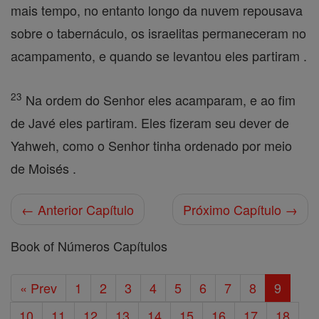
mais tempo, no entanto longo da nuvem repousava
sobre o tabernáculo, os israelitas permaneceram no
acampamento, e quando se levantou eles partiram .
23
Na ordem do Senhor eles acamparam, e ao fim
de Javé eles partiram. Eles fizeram seu dever de
Yahweh, como o Senhor tinha ordenado por meio
de Moisés .
← Anterior Capítulo
Próximo Capítulo →
Book of Números Capítulos
« Prev
1
2
3
4
5
6
7
8
9
10
11
12
13
14
15
16
17
18