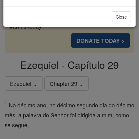
cost of a coffee — we could reach even more
families and keep this life-changing formation
Close
free for all. Be Courageous. Be Catholic. Stand
with us today.
DONATE TODAY >
Ezequiel - Capítulo 29
Ezequiel ⌄
Chapter 29 ⌄
1
No décimo ano, no décimo segundo dia do décimo
mês, a palavra do Senhor foi dirigida a mim, como
se segue,