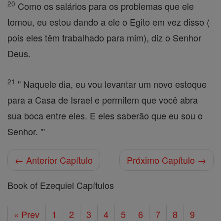
20
Como os salários para os problemas que ele
tomou, eu estou dando a ele o Egito em vez disso (
pois eles têm trabalhado para mim), diz o Senhor
Deus.
21
" Naquele dia, eu vou levantar um novo estoque
para a Casa de Israel e permitem que você abra
sua boca entre eles. E eles saberão que eu sou o
Senhor. "'
← Anterior Capítulo
Próximo Capítulo →
Book of Ezequiel Capítulos
« Prev
1
2
3
4
5
6
7
8
9