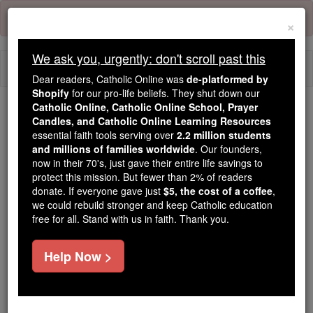
Skip
Error:
No page
to
×
content
We ask you, urgently: don't scroll past this
Togg
Dear readers, Catholic Online was
de-platformed by
navi
Shopify
for our pro-life beliefs. They shut down our
Catholic Online, Catholic Online School, Prayer
Candles, and Catholic Online Learning Resources
Because of You, 2.2 Million
essential faith tools serving over
2.2 million students
Students Are Being Formed in the
and millions of families worldwide
. Our founders,
Faith
now in their 70's, just gave their entire life savings to
protect this mission. But fewer than 2% of readers
Because of generous supporters like you,
donate. If everyone gave just
$5, the cost of a coffee
,
we could rebuild stronger and keep Catholic education
Catholic Online School has already delivered
free for all. Stand with us in faith. Thank you.
free, faithful Catholic education to over 2.2
million students across 193 countries. In an age
Help Now >
of noise and algorithms, you are helping form
souls with truth, prayer, Scripture, and Christ.
If everyone who reads this gave just $5 — the