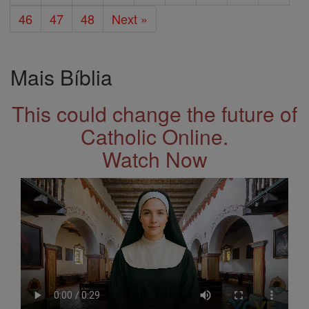
46
47
48
Next »
Mais Bíblia
This could change the future of
Catholic Online.
Watch Now