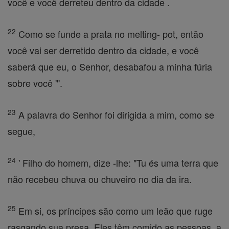
você e você derreteu dentro da cidade .
22
Como se funde a prata no melting- pot, então
você vai ser derretido dentro da cidade, e você
saberá que eu, o Senhor, desabafou a minha fúria
sobre você '".
23
A palavra do Senhor foi dirigida a mim, como se
segue,
24
' Filho do homem, dize -lhe: "Tu és uma terra que
não recebeu chuva ou chuveiro no dia da ira.
25
Em si, os príncipes são como um leão que ruge
rasgando sua presa. Eles têm comido as pessoas, a