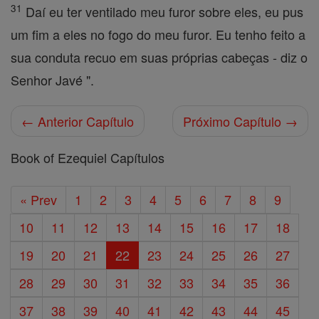
31
Daí eu ter ventilado meu furor sobre eles, eu pus
um fim a eles no fogo do meu furor. Eu tenho feito a
sua conduta recuo em suas próprias cabeças - diz o
Senhor Javé ".
← Anterior Capítulo
Próximo Capítulo →
Book of Ezequiel Capítulos
« Prev
1
2
3
4
5
6
7
8
9
10
11
12
13
14
15
16
17
18
19
20
21
22
23
24
25
26
27
28
29
30
31
32
33
34
35
36
37
38
39
40
41
42
43
44
45