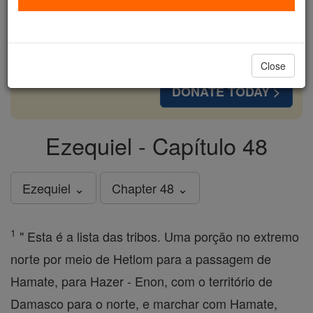
cost of a coffee — we could reach even more
families and keep this life-changing formation
free for all. Be Courageous. Be Catholic. Stand
with us today.
Close
DONATE TODAY >
Ezequiel - Capítulo 48
Ezequiel ⌄
Chapter 48 ⌄
1
" Esta é a lista das tribos. Uma porção no extremo
norte por meio de Hetlom para a passagem de
Hamate, para Hazer - Enon, com o território de
Damasco para o norte, e marchar com Hamate,