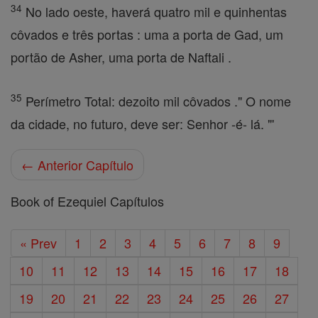
34
No lado oeste, haverá quatro mil e quinhentas
côvados e três portas : uma a porta de Gad, um
portão de Asher, uma porta de Naftali .
35
Perímetro Total: dezoito mil côvados ." O nome
da cidade, no futuro, deve ser: Senhor -é- lá. "'
← Anterior Capítulo
Book of Ezequiel Capítulos
« Prev
1
2
3
4
5
6
7
8
9
10
11
12
13
14
15
16
17
18
19
20
21
22
23
24
25
26
27