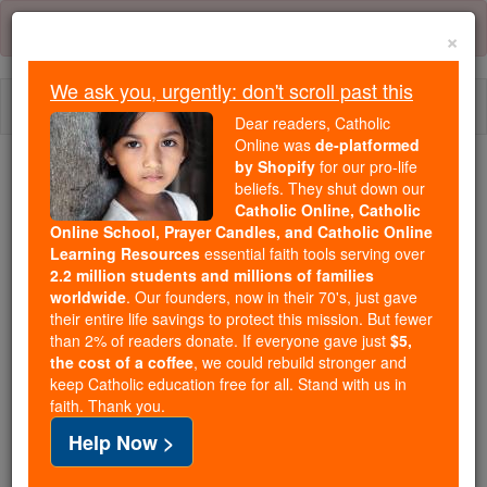
Skip
Error:
No page
to
×
content
We ask you, urgently: don't scroll past this
Togg
Dear readers, Catholic
navi
Online was
de-platformed
by Shopify
for our pro-life
beliefs. They shut down our
Because of You, 2.2 Million
Catholic Online, Catholic
Students Are Being Formed in the
Online School, Prayer Candles, and Catholic Online
Faith
Learning Resources
essential faith tools serving over
2.2 million students and millions of families
Because of generous supporters like you,
worldwide
. Our founders, now in their 70's, just gave
their entire life savings to protect this mission. But fewer
Catholic Online School has already delivered
than 2% of readers donate. If everyone gave just
$5,
free, faithful Catholic education to over 2.2
the cost of a coffee
, we could rebuild stronger and
million students across 193 countries. In an age
keep Catholic education free for all. Stand with us in
of noise and algorithms, you are helping form
faith. Thank you.
souls with truth, prayer, Scripture, and Christ.
Help Now >
If everyone who reads this gave just $5 — the