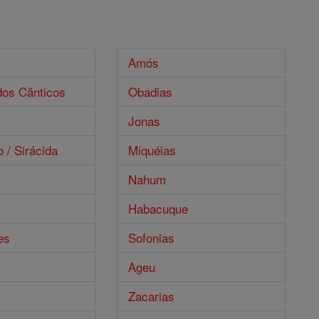
s
Amós
dos Cânticos
Obadias
Jonas
o / Sirácida
Miquéias
Nahum
Habacuque
es
Sofonias
Ageu
Zacarias