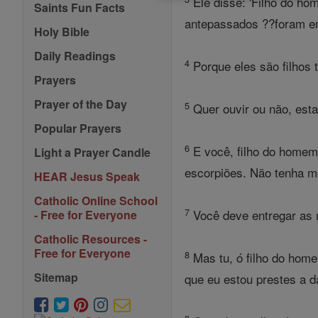
Ele disse: 'Filho do ho
Saints Fun Facts
antepassados ??foram em 
Holy Bible
Daily Readings
4
Porque eles são filhos 
Prayers
Prayer of the Day
5
Quer ouvir ou não, esta
Popular Prayers
6
E você, filho do homem
Light a Prayer Candle
escorpiões. Não tenha me
HEAR Jesus Speak
Catholic Online School
7
Você deve entregar as 
- Free for Everyone
Catholic Resources -
Free for Everyone
8
Mas tu, ó filho do home
Sitemap
que eu estou prestes a da