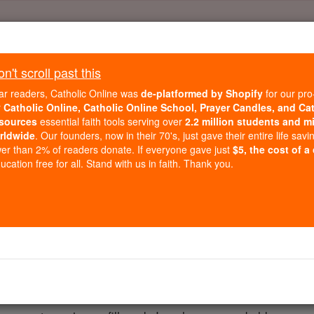
Daily Reading for Thursday, October ...
Today's Reading
't scroll past this
ies of the Rosary
ar readers, Catholic Online was
de-platformed by Shopify
for our pro
r
Catholic Online, Catholic Online School, Prayer Candles, and Ca
sources
essential faith tools serving over
2.2 million students and mi
Ezequiel - Capít
rldwide
. Our founders, now in their 70's, just gave their entire life savi
er than 2% of readers donate. If everyone gave just
$5, the cost of a
cation free for all. Stand with us in faith. Thank you.
ter 2 ⌄
omem, chegar a seus pés, eu vou falar com você. '
estas palavras entrou em mim e me pôs sobre os meus pés, 