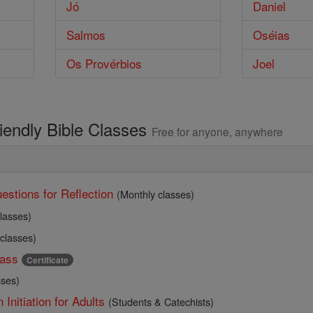
Jó
Daniel
Salmos
Oséias
Os Provérbios
Joel
riendly Bible Classes
Free for anyone, anywhere
estions for Reflection
(Monthly classes)
lasses)
 classes)
ass
Certificate
sses)
 Initiation for Adults
(Students & Catechists)