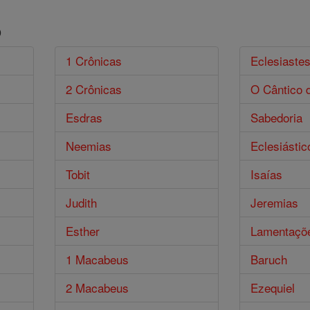
o
1 Crônicas
Eclesiaste
2 Crônicas
O Cântico 
Esdras
Sabedoria
Neemias
Eclesiástic
Tobit
Isaías
Judith
Jeremias
Esther
Lamentaçõ
1 Macabeus
Baruch
2 Macabeus
Ezequiel