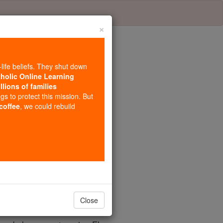
×
-life beliefs. They shut down
tholic Online Learning
llions of families
ulo 2
ngs to protect this mission. But
 coffee
, we could rebuild
e eu ouvi ele falando comigo.
Close