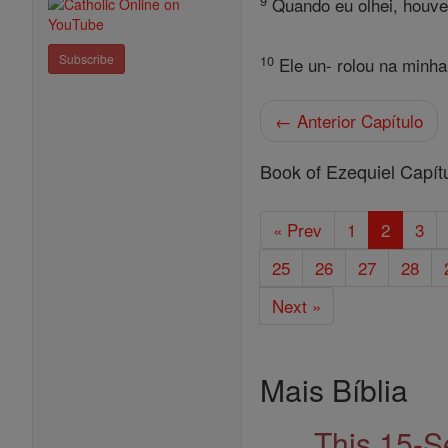
9
Quando eu olhei, houve
Subscribe
10
Ele un- rolou na minha 
← Anterior Capítulo
Book of Ezequiel Capít
« Prev
1
2
3
25
26
27
28
Next »
Mais Bíblia
This 15-S