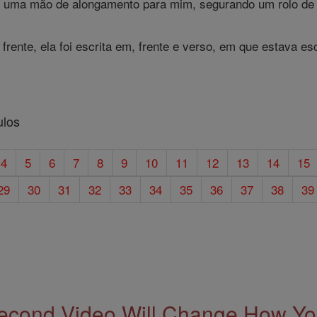
 uma mão de alongamento para mim, segurando um rolo de 
frente, ela foi escrita em, frente e verso, em que estava esc
ulos
4
5
6
7
8
9
10
11
12
13
14
15
29
30
31
32
33
34
35
36
37
38
39
econd Video Will Change How You