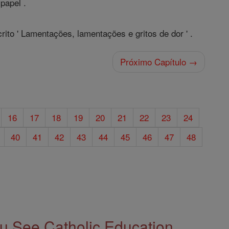
papel .
rito ' Lamentações, lamentações e gritos de dor ' .
Próximo Capítulo →
16
17
18
19
20
21
22
23
24
40
41
42
43
44
45
46
47
48
 See Catholic Education.