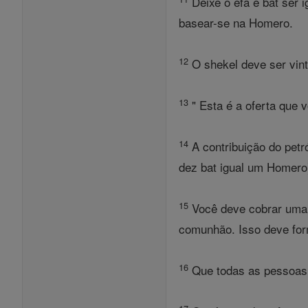
Deixe o efa e bat ser 
basear-se na Homero.
12
O shekel deve ser vinte
13
" Esta é a oferta que 
14
A contribuição do pet
dez bat igual um Homero)
15
Você deve cobrar uma o
comunhão. Isso deve for
16
Que todas as pessoas d