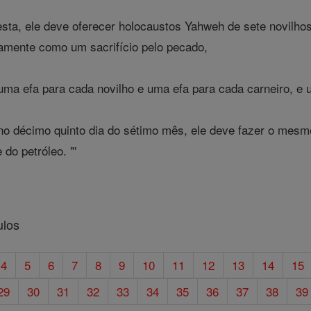
esta, ele deve oferecer holocaustos Yahweh de sete novilh
amente como um sacrifício pelo pecado,
a efa para cada novilho e uma efa para cada carneiro, e u
 no décimo quinto dia do sétimo mês, ele deve fazer o mesmo
 do petróleo. "'
ulos
4
5
6
7
8
9
10
11
12
13
14
15
29
30
31
32
33
34
35
36
37
38
39