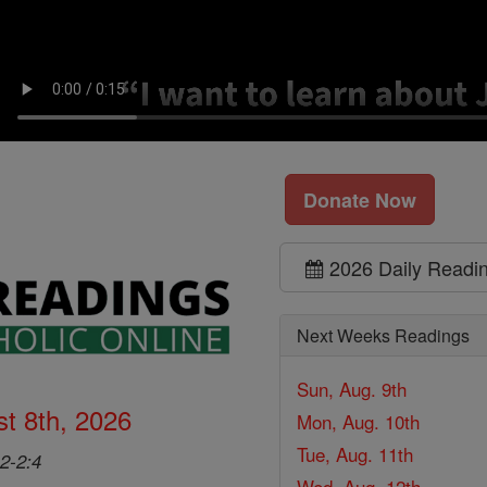
Donate Now
2026 Daily Readi
Next Weeks Readings
Sun, Aug. 9th
t 8th, 2026
Mon, Aug. 10th
Tue, Aug. 11th
2-2:4
Wed, Aug. 12th