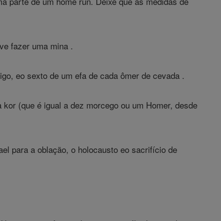
ima parte de um home run. Deixe que as medidas de
eve fazer uma mina .
rigo, eo sexto de um efa de cada ômer de cevada .
a kor (que é igual a dez morcego ou um Homer, desde
 para a oblação, o holocausto eo sacrifício de