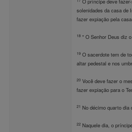
17
O príncipe deve fazer-
solenidades da casa de I
fazer expiação pela casa 
18
" O Senhor Deus diz o 
19
O sacerdote tem de tom
altar pedestal e nos umbr
20
Você deve fazer o mes
fazer expiação para o Te
21
No décimo quarto dia d
22
Naquele dia, o príncip