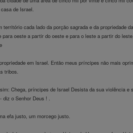
a cidade de uma área de cinco mil por vinte e cinco mil côv
 casa de Israel.
m território cada lado da porção sagrada e da propriedade d
para oeste a partir do oeste e para o leste a partir do les
te
propriedade em Israel. Então meus príncipes não mais oprim
s tribos.
im: Chega, príncipes de Israel Desista da sua violência e s
 diz o Senhor Deus ! .
a efa justo, um morcego justo.