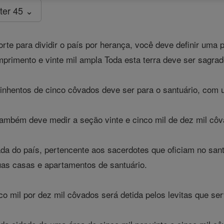
ter 45 ⌄
rte para dividir o país por herança, você deve definir uma 
primento e vinte mil ampla Toda esta terra deve ser sagrad
nhentos de cinco côvados deve ser para o santuário, com um
ambém deve medir a seção vinte e cinco mil de dez mil côva
da do país, pertencente aos sacerdotes que oficiam no sant
uas casas e apartamentos de santuário.
o mil por dez mil côvados será detida pelos levitas que se