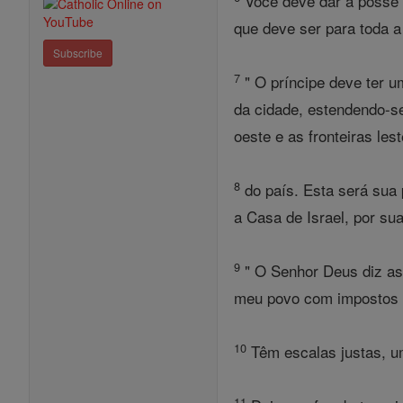
Você deve dar a posse d
que deve ser para toda a
Subscribe
7
" O príncipe deve ter u
da cidade, estendendo-se 
oeste e as fronteiras les
8
do país. Esta será sua 
a Casa de Israel, por sua
9
" O Senhor Deus diz ass
meu povo com impostos -
10
Têm escalas justas, um
11