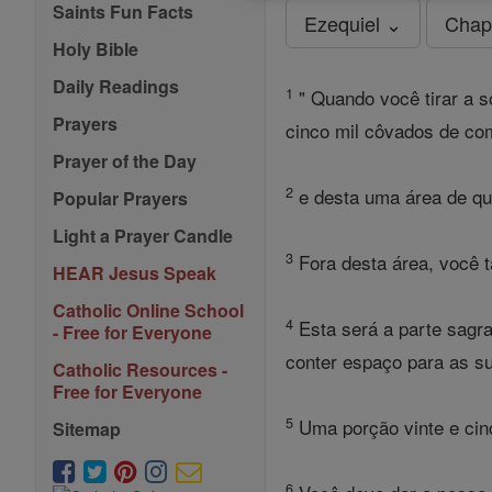
Saints Fun Facts
Ezequiel ⌄
Chap
Holy Bible
Daily Readings
1
" Quando você tirar a so
Prayers
cinco mil côvados de com
Prayer of the Day
2
e desta uma área de qui
Popular Prayers
Light a Prayer Candle
3
Fora desta área, você t
HEAR Jesus Speak
Catholic Online School
4
Esta será a parte sagra
- Free for Everyone
conter espaço para as s
Catholic Resources -
Free for Everyone
5
Uma porção vinte e cinc
Sitemap
6