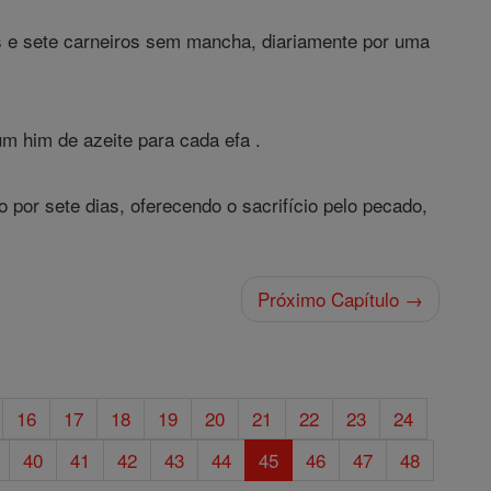
os e sete carneiros sem mancha, diariamente por uma
m him de azeite para cada efa .
 por sete dias, oferecendo o sacrifício pelo pecado,
Próximo Capítulo →
16
17
18
19
20
21
22
23
24
40
41
42
43
44
45
46
47
48