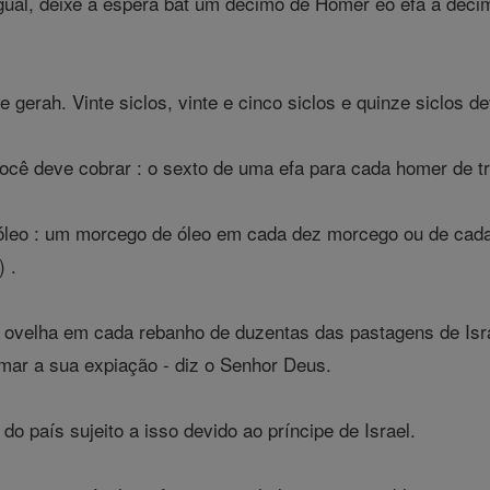
igual, deixe a espera bat um décimo de Homer eo efa a déc
 gerah. Vinte siclos, vinte e cinco siclos e quinze siclos d
você deve cobrar : o sexto de uma efa para cada homer de t
róleo : um morcego de óleo em cada dez morcego ou de cad
 .
velha em cada rebanho de duzentas das pastagens de Israel
mar a sua expiação - diz o Senhor Deus.
o país sujeito a isso devido ao príncipe de Israel.