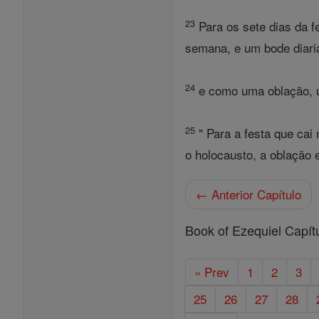
23
Para os sete dias da f
semana, e um bode diari
24
e como uma oblação, um
25
" Para a festa que cai
o holocausto, a oblação e
← Anterior Capítulo
Book of Ezequiel Capít
« Prev
1
2
3
25
26
27
28