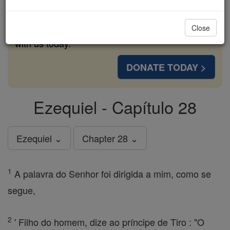
cost of a coffee — we could reach even more
families and keep this life-changing formation
Close
free for all. Be Courageous. Be Catholic. Stand
with us today.
DONATE TODAY >
Ezequiel - Capítulo 28
Ezequiel ⌄
Chapter 28 ⌄
1
A palavra do Senhor foi dirigida a mim, como se
segue,
2
' Filho do homem, dize ao príncipe de Tiro : "O