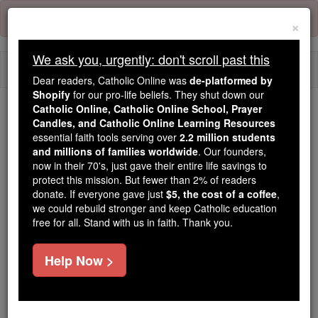
Skip
Error:
No page
to
×
content
We ask you, urgently: don't scroll past this
Togg
Dear readers, Catholic Online was
de-platformed by
navi
Shopify
for our pro-life beliefs. They shut down our
Catholic Online, Catholic Online School, Prayer
Candles, and Catholic Online Learning Resources
Because of You, 2.2 Million
essential faith tools serving over
2.2 million students
Students Are Being Formed in the
and millions of families worldwide
. Our founders,
Faith
now in their 70's, just gave their entire life savings to
protect this mission. But fewer than 2% of readers
Because of generous supporters like you,
donate. If everyone gave just
$5, the cost of a coffee
,
we could rebuild stronger and keep Catholic education
Catholic Online School has already delivered
free for all. Stand with us in faith. Thank you.
free, faithful Catholic education to over 2.2
million students across 193 countries. In an age
Help Now >
of noise and algorithms, you are helping form
souls with truth, prayer, Scripture, and Christ.
If everyone who reads this gave just $5 — the