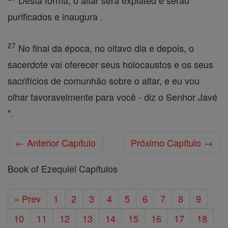
Desta forma, o altar será expiated e serão
purificados e inaugura .
27
No final da época, no oitavo dia e depois, o
sacerdote vai oferecer seus holocaustos e os seus
sacrifícios de comunhão sobre o altar, e eu vou
olhar favoravelmente para você - diz o Senhor Javé
".
← Anterior Capítulo
Próximo Capítulo →
Book of Ezequiel Capítulos
« Prev
1
2
3
4
5
6
7
8
9
10
11
12
13
14
15
16
17
18