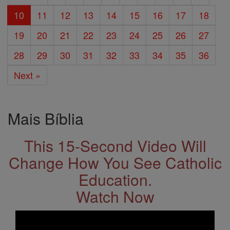
10
11
12
13
14
15
16
17
18
19
20
21
22
23
24
25
26
27
28
29
30
31
32
33
34
35
36
Next »
Mais Bíblia
This 15-Second Video Will
Change How You See Catholic
Education.
Watch Now