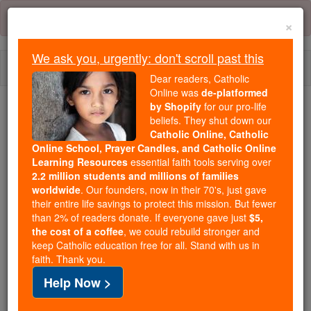
Skip
Error:
No page
to
×
content
We ask you, urgently: don't scroll past this
Togg
Dear readers, Catholic
navi
Online was
de-platformed
by Shopify
for our pro-life
beliefs. They shut down our
Because of You, 2.2 Million
Catholic Online, Catholic
Students Are Being Formed in the
Online School, Prayer Candles, and Catholic Online
Faith
Learning Resources
essential faith tools serving over
2.2 million students and millions of families
Because of generous supporters like you,
worldwide
. Our founders, now in their 70's, just gave
their entire life savings to protect this mission. But fewer
Catholic Online School has already delivered
than 2% of readers donate. If everyone gave just
$5,
free, faithful Catholic education to over 2.2
the cost of a coffee
, we could rebuild stronger and
million students across 193 countries. In an age
keep Catholic education free for all. Stand with us in
of noise and algorithms, you are helping form
faith. Thank you.
souls with truth, prayer, Scripture, and Christ.
Help Now >
If everyone who reads this gave just $5 — the