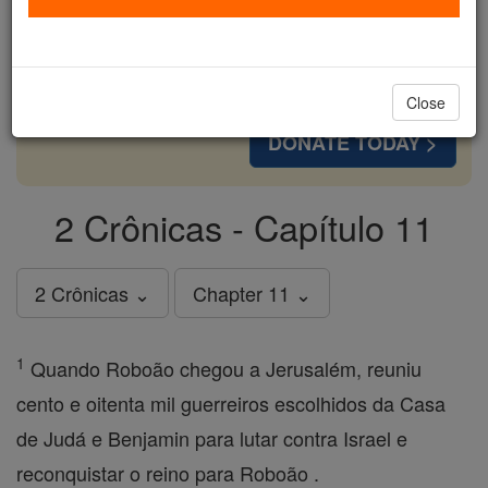
cost of a coffee — we could reach even more
families and keep this life-changing formation
free for all. Be Courageous. Be Catholic. Stand
with us today.
Close
DONATE TODAY >
2 Crônicas - Capítulo 11
2 Crônicas ⌄
Chapter 11 ⌄
1
Quando Roboão chegou a Jerusalém, reuniu
cento e oitenta mil guerreiros escolhidos da Casa
de Judá e Benjamin para lutar contra Israel e
reconquistar o reino para Roboão .