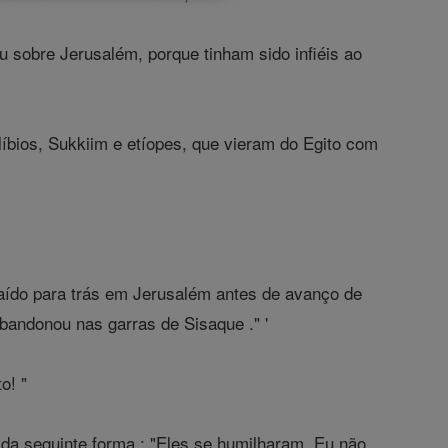
u sobre Jerusalém, porque tinham sido infiéis ao
líbios, Sukkiim e etíopes, que vieram do Egito com
aído para trás em Jerusalém antes de avanço de
abandonou nas garras de Sisaque ." '
o! "
da seguinte forma : "Eles se humilharam. Eu não