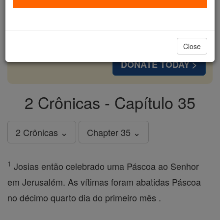
cost of a coffee — we could reach even more
families and keep this life-changing formation
free for all. Be Courageous. Be Catholic. Stand
with us today.
Close
DONATE TODAY >
2 Crônicas - Capítulo 35
2 Crônicas ⌄
Chapter 35 ⌄
1
Josias então celebrado uma Páscoa ao Senhor
em Jerusalém. As vítimas foram abatidas Páscoa
no décimo quarto dia do primeiro mês .