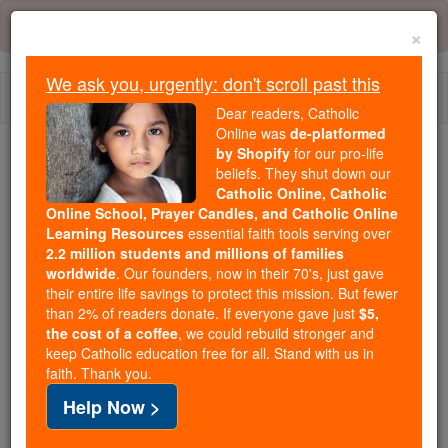
Skip
Error:
No page
to
×
content
We ask you, urgently: don't scroll past this
Togg
Dear readers, Catholic
navi
Online was
de-platformed
by Shopify
for our pro-life
beliefs. They shut down our
Because of You, 2.2 Million
Catholic Online, Catholic
Students Are Being Formed in the
Online School, Prayer Candles, and Catholic Online
Faith
Learning Resources
essential faith tools serving over
2.2 million students and millions of families
Because of generous supporters like you,
worldwide
. Our founders, now in their 70's, just gave
their entire life savings to protect this mission. But fewer
Catholic Online School has already delivered
than 2% of readers donate. If everyone gave just
$5,
free, faithful Catholic education to over 2.2
the cost of a coffee
, we could rebuild stronger and
million students across 193 countries. In an age
keep Catholic education free for all. Stand with us in
of noise and algorithms, you are helping form
faith. Thank you.
souls with truth, prayer, Scripture, and Christ.
Help Now >
If everyone who reads this gave just $5 — the