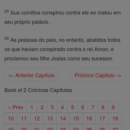
24
Sua comitiva conspirou contra ele eo matou em
seu próprio palácio .
25
As pessoas do país, no entanto, abatidos todos
os que haviam conspirado contra o rei Amon, e
proclamou seu filho Josias como seu sucessor.
← Anterior Capítulo
Próximo Capítulo →
Book of 2 Crônicas Capítulos
« Prev
1
2
3
4
5
6
7
8
9
10
11
12
13
14
15
16
17
18
19
20
21
22
23
24
25
26
27