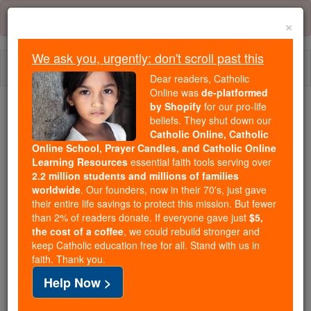
Skip
Error:
No page
to
×
content
We ask you, urgently: don't scroll past this
Togg
Dear readers, Catholic
navi
Online was
de-platformed
by Shopify
for our pro-life
We ask you, urgently: don't scroll past this
beliefs. They shut down our
Catholic Online, Catholic
Dear readers, Catholic Online
Online School, Prayer Candles, and Catholic Online
Learning Resources
essential faith tools serving over
was
de-platformed by Shopify
2.2 million students and millions of families
for our pro-life beliefs. They
worldwide
. Our founders, now in their 70's, just gave
shut down our
Catholic
their entire life savings to protect this mission. But fewer
Online, Catholic Online School, Prayer Candles, and
than 2% of readers donate. If everyone gave just
$5,
the cost of a coffee
, we could rebuild stronger and
essential faith
Catholic Online Learning Resources
keep Catholic education free for all. Stand with us in
tools serving over
2.2 million students and millions of
faith. Thank you.
. Our founders, now in their 70's,
families worldwide
Help Now >
just gave their entire life savings to protect this mission.
But fewer than 2% of readers donate. If everyone gave