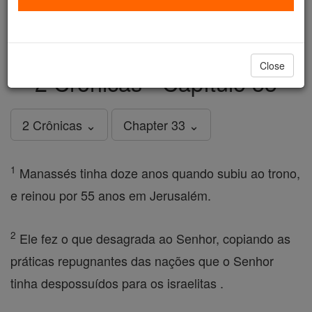
just
, we could rebuild stronger
$5, the cost of a coffee
and keep Catholic education free for all. Stand with us
in faith. Thank you.
DONATE TODAY >
Close
2 Crônicas - Capítulo 33
2 Crônicas ⌄
Chapter 33 ⌄
1
Manassés tinha doze anos quando subiu ao trono,
e reinou por 55 anos em Jerusalém.
2
Ele fez o que desagrada ao Senhor, copiando as
práticas repugnantes das nações que o Senhor
tinha despossuídos para os israelitas .