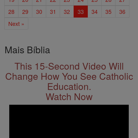
28
29
30
31
32
33
34
35
36
Next »
Mais Bíblia
This 15-Second Video Will
Change How You See Catholic
Education.
Watch Now