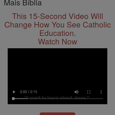
Mais Bíblia
This 15-Second Video Will
Change How You See Catholic
Education.
Watch Now