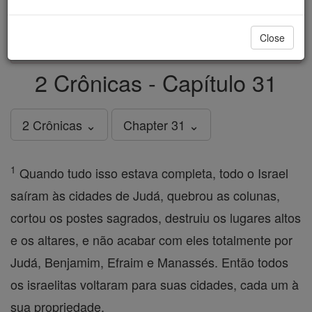
just
, we could rebuild stronger
$5, the cost of a coffee
and keep Catholic education free for all. Stand with us
Close
in faith. Thank you.
DONATE TODAY >
2 Crônicas - Capítulo 31
2 Crônicas ⌄
Chapter 31 ⌄
1
Quando tudo isso estava completa, todo o Israel
saíram às cidades de Judá, quebrou as colunas,
cortou os postes sagrados, destruiu os lugares altos
e os altares, e não acabar com eles totalmente por
Judá, Benjamim, Efraim e Manassés. Então todos
os israelitas voltaram para suas cidades, cada um à
sua propriedade.