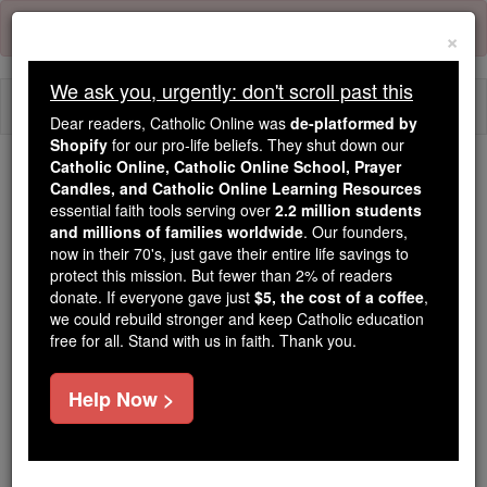
Skip
Error:
No page
to
×
content
We ask you, urgently: don't scroll past this
Togg
Dear readers, Catholic Online was
de-platformed by
navi
Shopify
for our pro-life beliefs. They shut down our
Catholic Online, Catholic Online School, Prayer
We ask you, urgently: don't scroll past this
Candles, and Catholic Online Learning Resources
essential faith tools serving over
2.2 million students
Dear readers, Catholic Online
and millions of families worldwide
. Our founders,
now in their 70's, just gave their entire life savings to
was
de-platformed by Shopify
protect this mission. But fewer than 2% of readers
for our pro-life beliefs. They
donate. If everyone gave just
$5, the cost of a coffee
,
shut down our
Catholic
we could rebuild stronger and keep Catholic education
Online, Catholic Online School, Prayer Candles, and
free for all. Stand with us in faith. Thank you.
essential faith
Catholic Online Learning Resources
tools serving over
2.2 million students and millions of
Help Now >
. Our founders, now in their 70's,
families worldwide
just gave their entire life savings to protect this mission.
But fewer than 2% of readers donate. If everyone gave