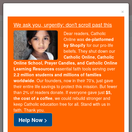
Skip
Error:
No page
to
×
content
We ask you, urgently: don't scroll past this
Togg
Dear readers, Catholic
navi
Online was
de-platformed
by Shopify
for our pro-life
Trending:
beliefs. They shut down our
Catholic Online, Catholic
Daily Reading for Thursday, October ...
Online School, Prayer Candles, and Catholic Online
Today's Reading
The Mysteries of the Rosary
Learning Resources
essential faith tools serving over
2.2 million students and millions of families
worldwide
. Our founders, now in their 70's, just gave
2 Crônicas - Capítulo 24
their entire life savings to protect this mission. But fewer
than 2% of readers donate. If everyone gave just
$5,
the cost of a coffee
, we could rebuild stronger and
keep Catholic education free for all. Stand with us in
2 Crônicas ⌄
Chapter 24 ⌄
faith. Thank you.
Help Now >
1
Joás tinha sete anos quando subiu ao trono e