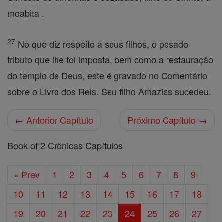
moabita .
27
No que diz respeito a seus filhos, o pesado
tributo que lhe foi imposta, bem como a restauração
do templo de Deus, este é gravado no Comentário
sobre o Livro dos Reis. Seu filho Amazias sucedeu.
← Anterior Capítulo
Próximo Capítulo →
Book of 2 Crônicas Capítulos
« Prev
1
2
3
4
5
6
7
8
9
10
11
12
13
14
15
16
17
18
19
20
21
22
23
24
25
26
27