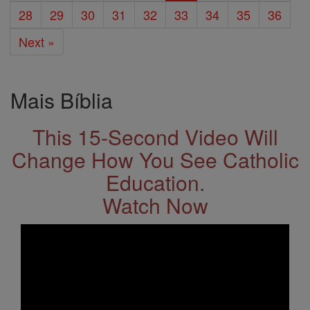
28
29
30
31
32
33
34
35
36
Next »
Mais Bíblia
This 15-Second Video Will
Change How You See Catholic
Education.
Watch Now