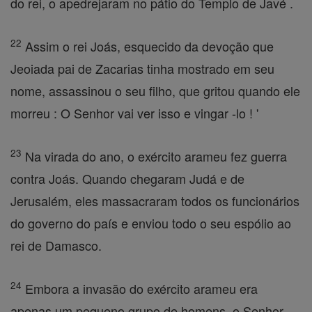
do rei, o apedrejaram no pátio do Templo de Javé .
22
Assim o rei Joás, esquecido da devoção que
Jeoiada pai de Zacarias tinha mostrado em seu
nome, assassinou o seu filho, que gritou quando ele
morreu : O Senhor vai ver isso e vingar -lo ! '
23
Na virada do ano, o exército arameu fez guerra
contra Joás. Quando chegaram Judá e de
Jerusalém, eles massacraram todos os funcionários
do governo do país e enviou todo o seu espólio ao
rei de Damasco.
24
Embora a invasão do exército arameu era
apenas um pequeno grupo de homens, o Senhor