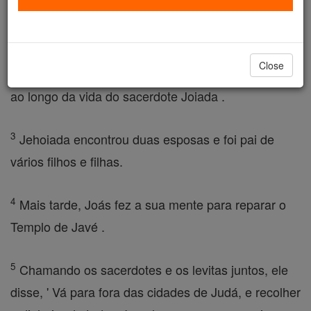
reinou durante quarenta anos em Jerusalém. O
nome de sua mãe era Zíbia, de Berseba.
Close
2
Joás fez o que o Senhor considera como direito
ao longo da vida do sacerdote Joiada .
3
Jehoiada encontrou duas esposas e foi pai de
vários filhos e filhas.
4
Mais tarde, Joás fez a sua mente para reparar o
Templo de Javé .
5
Chamando os sacerdotes e os levitas juntos, ele
disse, ' Vá para fora das cidades de Judá, e recolher