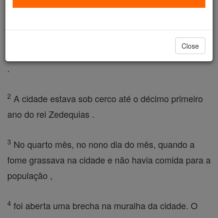
décimo dia do mês, Nabucodonosor, rei da
Babilônia avançado em Jerusalém com todo o seu
exército, ele armou acampamento na frente da
Close
cidade, e atirou -se de terraplanagem em volta dele
.
2
A cidade estava sob cerco até o décimo primeiro
ano do rei Zedequias .
3
No quarto mês, no nono dia do mês, quando a
fome grassava na cidade e não havia comida para a
população ,
4
foi aberta uma brecha na muralha da cidade. O