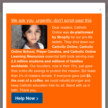
Skip
Error:
No page
to
×
content
We ask you, urgently: don't scroll past this
Togg
Dear readers, Catholic
navi
Online was
de-platformed
by Shopify
for our pro-life
Trending:
beliefs. They shut down our
Catholic Online, Catholic
Daily Reading for Thursday, October ...
Online School, Prayer Candles, and Catholic Online
Today's Reading
The Mysteries of the Rosary
Learning Resources
essential faith tools serving over
2.2 million students and millions of families
worldwide
. Our founders, now in their 70's, just gave
2 Reis - Capítulo 25
their entire life savings to protect this mission. But fewer
than 2% of readers donate. If everyone gave just
$5,
the cost of a coffee
, we could rebuild stronger and
keep Catholic education free for all. Stand with us in
2 Reis ⌄
Chapter 25 ⌄
faith. Thank you.
Help Now >
1
No nono ano do seu reinado, no décimo mês, no