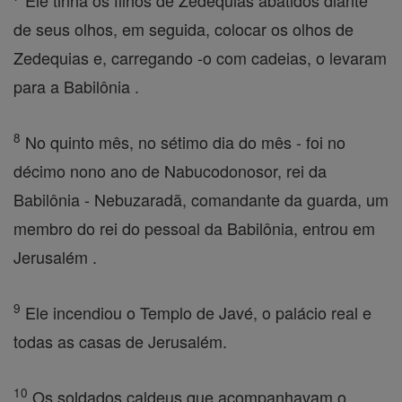
Ele tinha os filhos de Zedequias abatidos diante
de seus olhos, em seguida, colocar os olhos de
Zedequias e, carregando -o com cadeias, o levaram
para a Babilônia .
8
No quinto mês, no sétimo dia do mês - foi no
décimo nono ano de Nabucodonosor, rei da
Babilônia - Nebuzaradã, comandante da guarda, um
membro do rei do pessoal da Babilônia, entrou em
Jerusalém .
9
Ele incendiou o Templo de Javé, o palácio real e
todas as casas de Jerusalém.
10
Os soldados caldeus que acompanhavam o