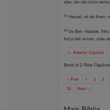
eles, ele não tinha nenh
24
Hazael, rei de Aram, m
25
De Ben- Hadade, filho 
força das armas. Joás de
← Anterior Capítulo
Book of 2 Reis Capítul
« Prev
1
2
3
25
Next »
Mais Bíblia