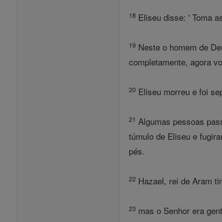
18
Eliseu disse: ' Toma as
19
Neste o homem de Deus 
completamente, agora vo
20
Eliseu morreu e foi se
21
Algumas pessoas passo
túmulo de Eliseu e fugir
pés.
22
Hazael, rei de Aram tin
23
mas o Senhor era genti