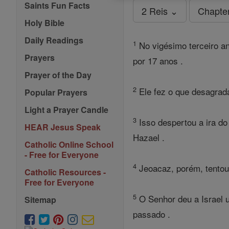
Saints Fun Facts
2 Reis ⌄
Chapte
Holy Bible
Daily Readings
1
No vigésimo terceiro ano
Prayers
por 17 anos .
Prayer of the Day
2
Ele fez o que desagrada
Popular Prayers
Light a Prayer Candle
3
Isso despertou a ira do 
HEAR Jesus Speak
Hazael .
Catholic Online School
- Free for Everyone
4
Jeoacaz, porém, tentou a
Catholic Resources -
Free for Everyone
5
O Senhor deu a Israel u
Sitemap
passado .