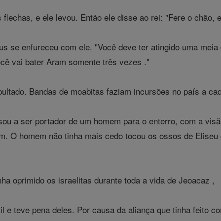
 flechas, e ele levou. Então ele disse ao rei: "Fere o chão, 
se enfureceu com ele. "Você deve ter atingido uma meia dú
cê vai bater Aram somente três vezes ."
pultado. Bandas de moabitas faziam incursões no país a cad
u a ser portador de um homem para o enterro, com a vis
am. O homem não tinha mais cedo tocou os ossos de Eliseu q
ha oprimido os israelitas durante toda a vida de Jeoacaz ,
l e teve pena deles. Por causa da aliança que tinha feito c