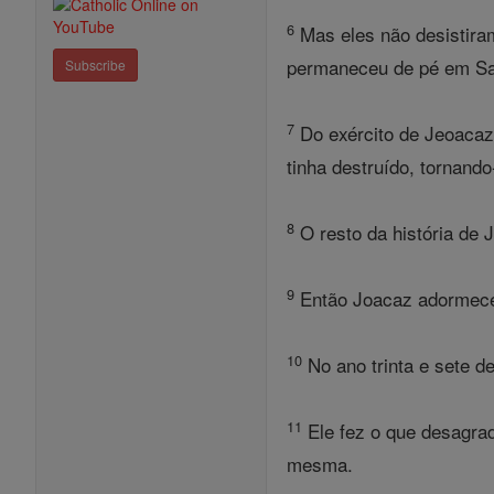
6
Mas eles não desistira
permaneceu de pé em Sa
Subscribe
7
Do exército de Jeoacaz,
tinha destruído, tornand
8
O resto da história de J
9
Então Joacaz adormeceu
10
No ano trinta e sete de
11
Ele fez o que desagrada
mesma.