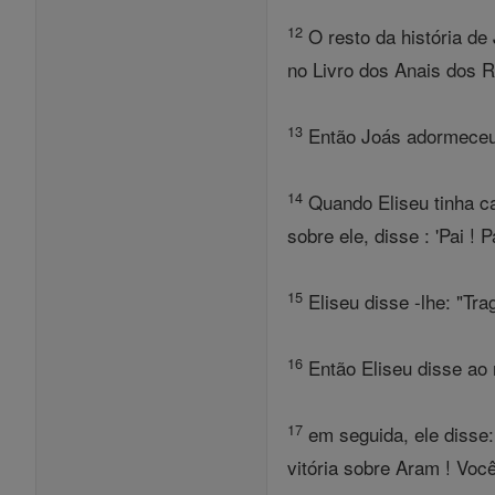
12
O resto da história de 
no Livro dos Anais dos R
13
Então Joás adormeceu c
14
Quando Eliseu tinha ca
sobre ele, disse : 'Pai ! 
15
Eliseu disse -lhe: "Tr
16
Então Eliseu disse ao 
17
em seguida, ele disse: '
vitória sobre Aram ! Voc