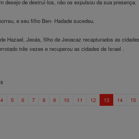
um desejo de destruí-los, não os expulsou da sua presença.
orreu, e seu filho Ben- Hadade sucedeu.
de Hazael, Jeoás, filho de Jeoacaz recapturados as cidade
rrotado três vezes e recuperou as cidades de Israel .
os
4
5
6
7
8
9
10
11
12
13
14
15