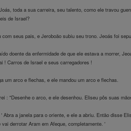
Joás, toda a sua carreira, seu talento, como ele travou guer
eis de Israel?
om seus pais, e Jeroboão subiu seu trono. Jeoás foi sepult
ído doente da enfermidade de que ele estava a morrer, Jeoá
Pai ! Carros de Israel e seus carregadores !
aga um arco e flechas, e ele mandou um arco e flechas.
rei : "Desenhe o arco, e ele desenhou. Eliseu pôs suas mão
 Abra a janela para o oriente, e ele a abriu. Então disse Elis
ê vai derrotar Aram em Afeque, completamente. '