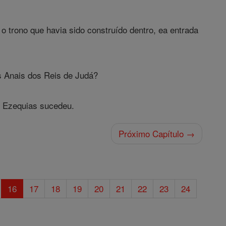
 o trono que havia sido construído dentro, ea entrada
os Anais dos Reis de Judá?
o Ezequias sucedeu.
Próximo Capítulo →
16
17
18
19
20
21
22
23
24