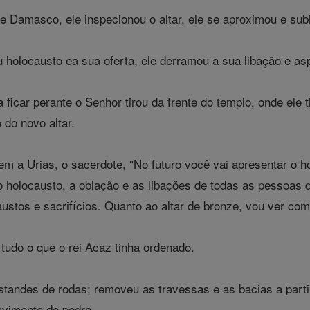
 Damasco, ele inspecionou o altar, ele se aproximou e subi
eu holocausto ea sua oferta, ele derramou a sua libação e a
ficar perante o Senhor tirou da frente do templo, onde ele 
 do novo altar.
m a Urias, o sacerdote, "No futuro você vai apresentar o ho
o holocausto, a oblação e as libações de todas as pessoas d
ustos e sacrifícios. Quanto ao altar de bronze, vou ver com 
 tudo o que o rei Acaz tinha ordenado.
andes de rodas; removeu as travessas e as bacias a partir
avimento de pedra .