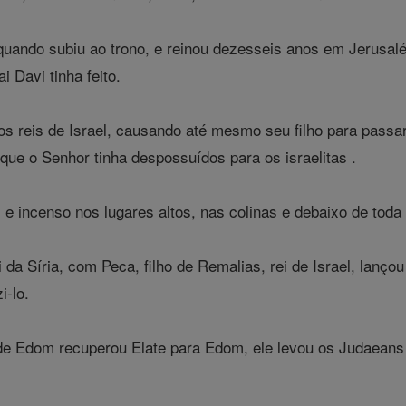
quando subiu ao trono, e reinou dezesseis anos em Jerusal
i Davi tinha feito.
s reis de Israel, causando até mesmo seu filho para passar 
ue o Senhor tinha despossuídos para os israelitas .
 e incenso nos lugares altos, nas colinas e debaixo de toda
 da Síria, com Peca, filho de Remalias, rei de Israel, lan
i-lo.
de Edom recuperou Elate para Edom, ele levou os Judaeans 