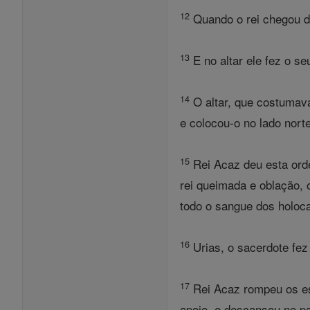
12
Quando o rei chegou de
13
E no altar ele fez o s
14
O altar, que costumava 
e colocou-o no lado norte
15
Rei Acaz deu esta orde
rei queimada e oblação, 
todo o sangue dos holoca
16
Urias, o sacerdote fez
17
Rei Acaz rompeu os est
apoio, e descansou no p