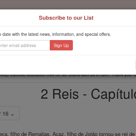
Subscribe to our List
't scroll past this
o date with the latest news, information, and special offers.
Dear readers, Catholic Online was
for our 
de-platformed by Shopify
Catholic Online School, Prayer Candles, and Catholic Online Le
. Our founders, 
million students and millions of families worldwide
this mission. But fewer than 2% of readers donate. If everyone gave ju
keep Catholic education free for all. Stand with us in faith. Thank you.
2 Reis - Capítu
r 16 ⌄
a, filho de Remalias, Acaz, filho de Jotão tornou-se rei de