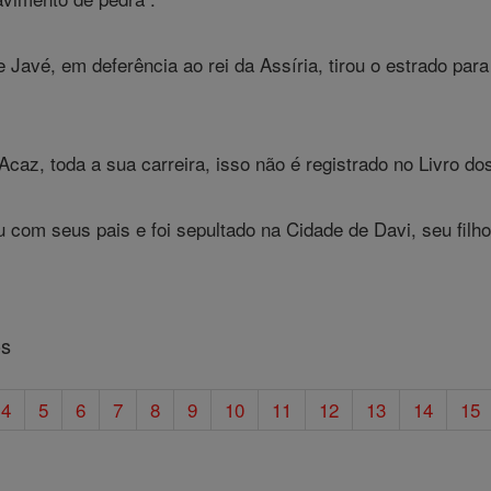
 Javé, em deferência ao rei da Assíria, tirou o estrado para
 Acaz, toda a sua carreira, isso não é registrado no Livro d
com seus pais e foi sepultado na Cidade de Davi, seu filh
os
4
5
6
7
8
9
10
11
12
13
14
15