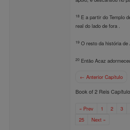
18
E a partir do Templo de
real do lado de fora .
19
O resto da história de
20
Então Acaz adormeceu 
← Anterior Capítulo
Book of 2 Reis Capítul
« Prev
1
2
3
25
Next »