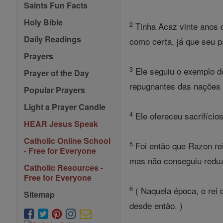
Saints Fun Facts
Holy Bible
2
Tinha Acaz vinte anos 
Daily Readings
como certa, já que seu pa
Prayers
3
Ele seguiu o exemplo do
Prayer of the Day
repugnantes das nações q
Popular Prayers
Light a Prayer Candle
4
Ele ofereceu sacrifícios
HEAR Jesus Speak
Catholic Online School
5
Foi então que Razon rei
- Free for Everyone
mas não conseguiu reduz
Catholic Resources -
Free for Everyone
6
( Naquela época, o rei 
Sitemap
desde então. )