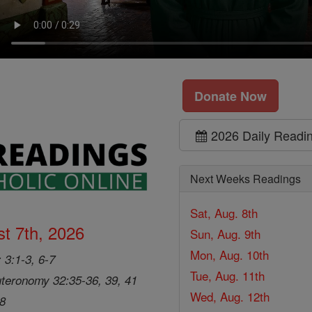
Donate Now
2026 Daily Readi
Next Weeks Readings
Sat, Aug. 8th
t 7th, 2026
Sun, Aug. 9th
Mon, Aug. 10th
 3:1-3, 6-7
Tue, Aug. 11th
teronomy 32:35-36, 39, 41
Wed, Aug. 12th
28