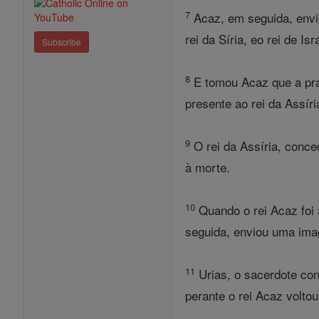
7
Acaz, em seguida, enviou
rei da Síria, eo rei de I
Subscribe
8
E tomou Acaz que a pra
presente ao rei da Assíri
9
O rei da Assíria, conc
à morte.
10
Quando o rei Acaz foi 
seguida, enviou uma imag
11
Urias, o sacerdote con
perante o rei Acaz volt