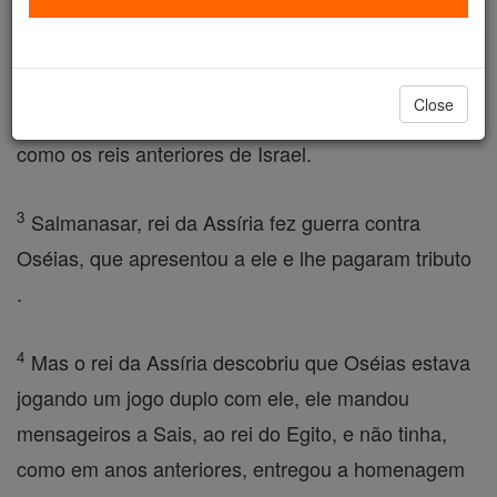
filho de Elá, tornou-se rei de Israel em Samaria, e
reinou por nove anos.
Close
2
Ele fez o que desagrada ao Senhor, mas não
como os reis anteriores de Israel.
3
Salmanasar, rei da Assíria fez guerra contra
Oséias, que apresentou a ele e lhe pagaram tributo
.
4
Mas o rei da Assíria descobriu que Oséias estava
jogando um jogo duplo com ele, ele mandou
mensageiros a Sais, ao rei do Egito, e não tinha,
como em anos anteriores, entregou a homenagem