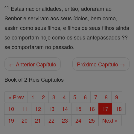
41
Estas nacionalidades, então, adoraram ao
Senhor e serviram aos seus ídolos, bem como,
assim como seus filhos, e filhos de seus filhos ainda
se comportam hoje como os seus antepassados ??
se comportaram no passado.
← Anterior Capítulo
Próximo Capítulo →
Book of 2 Reis Capítulos
« Prev
1
2
3
4
5
6
7
8
9
10
11
12
13
14
15
16
17
18
19
20
21
22
23
24
25
Next »