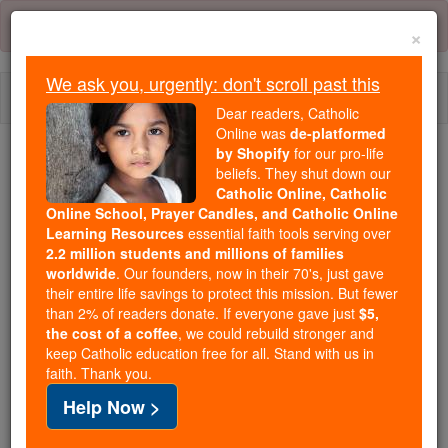
Skip
Error:
No page
to
×
content
We ask you, urgently: don't scroll past this
Togg
Dear readers, Catholic
navi
Online was
de-platformed
by Shopify
for our pro-life
Trending:
beliefs. They shut down our
Catholic Online, Catholic
Daily Reading for Thursday, October ...
Online School, Prayer Candles, and Catholic Online
Today's Reading
The Mysteries of the Rosary
Learning Resources
essential faith tools serving over
2.2 million students and millions of families
worldwide
. Our founders, now in their 70's, just gave
2 Reis - Capítulo 17
their entire life savings to protect this mission. But fewer
than 2% of readers donate. If everyone gave just
$5,
the cost of a coffee
, we could rebuild stronger and
keep Catholic education free for all. Stand with us in
2 Reis ⌄
Chapter 17 ⌄
faith. Thank you.
Help Now >
1
No ano duodécimo de Acaz, rei de Judá, Oséias,