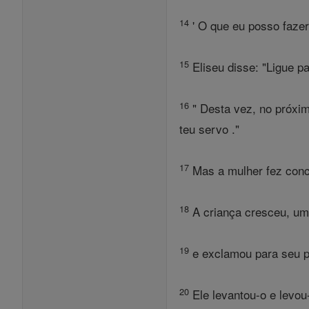
14
' O que eu posso fazer
15
Eliseu disse: "Ligue p
16
" Desta vez, no próxim
teu servo ."
17
Mas a mulher fez conce
18
A criança cresceu, um 
19
e exclamou para seu pa
20
Ele levantou-o e levou