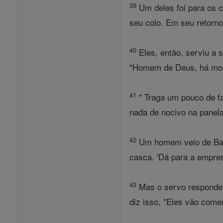
39
Um deles foi para os c
seu colo. Em seu retorno
40
Eles, então, serviu a
"Homem de Deus, há mort
41
" Traga um pouco de far
nada de nocivo na panela
42
Um homem veio de Baal
casca. 'Dá para a empres
43
Mas o servo respondeu
diz isso, "Eles vão comer