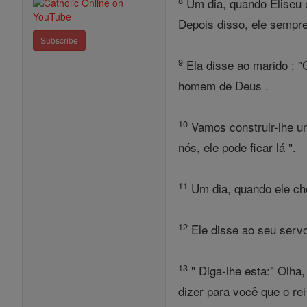
8
Um dia, quando Eliseu 
Depois disso, ele sempr
Subscribe
9
Ela disse ao marido : 
homem de Deus .
10
Vamos construir-lhe u
nós, ele pode ficar lá ".
11
Um dia, quando ele che
12
Ele disse ao seu serv
13
" Diga-lhe esta:" Olha
dizer para você que o r