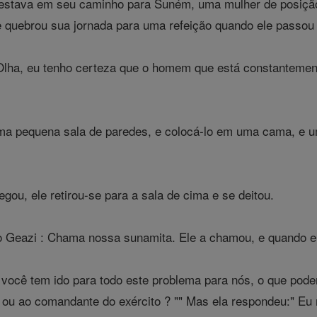
estava em seu caminho para Suném, uma mulher de posição, 
e quebrou sua jornada para uma refeição quando ele passou
"Olha, eu tenho certeza que o homem que está constanteme
ma pequena sala de paredes, e colocá-lo em uma cama, e 
gou, ele retirou-se para a sala de cima e se deitou.
o Geazi : Chama nossa sunamita. Ele a chamou, e quando el
, você tem ido para todo este problema para nós, o que pod
ei ou ao comandante do exército ? "" Mas ela respondeu:" 