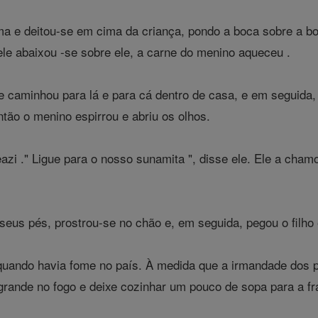
a e deitou-se em cima da criança, pondo a boca sobre a bo
le abaixou -se sobre ele, a carne do menino aqueceu .
e caminhou para lá e para cá dentro de casa, e em seguida,
ntão o menino espirrou e abriu os olhos.
zi ." Ligue para o nosso sunamita ", disse ele. Ele a chamou
seus pés, prostrou-se no chão e, em seguida, pegou o filho 
 quando havia fome no país. À medida que a irmandade dos 
grande no fogo e deixe cozinhar um pouco de sopa para a fra