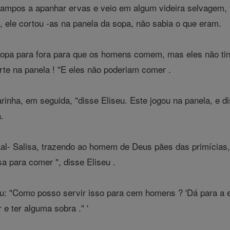
ampos a apanhar ervas e veio em algum videira selvagem, f
, ele cortou -as na panela da sopa, não sabia o que eram.
 sopa para fora para que os homens comem, mas eles não t
e na panela ! "E eles não poderiam comer .
inha, em seguida, "disse Eliseu. Este jogou na panela, e di
.
- Salisa, trazendo ao homem de Deus pães das primícias, 
a para comer ", disse Eliseu .
: "Como posso servir isso para cem homens ? 'Dá para a em
 e ter alguma sobra ." '