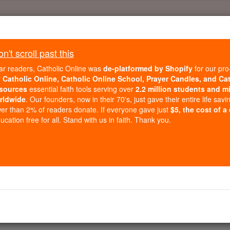
Daily Reading for Thursday, October ...
Today's Reading
't scroll past this
ies of the Rosary
ar readers, Catholic Online was
de-platformed by Shopify
for our pro
r
Catholic Online, Catholic Online School, Prayer Candles, and Ca
sources
essential faith tools serving over
2.2 million students and mi
2 Reis - Capítu
rldwide
. Our founders, now in their 70's, just gave their entire life savi
er than 2% of readers donate. If everyone gave just
$5, the cost of a
cation free for all. Stand with us in faith. Thank you.
r 4 ⌄
da irmandade profética apelou a Eliseu. 'Seu servo, meu m
enhor. O credor já chegou a levar os meus dois filhos e tor
osso fazer por você ? Diga-me, o que você tem em casa? ' "