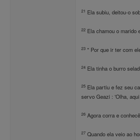
21
Ela subiu, deitou-o so
22
Ela chamou o marido e
23
" Por que ir ter com e
24
Ela tinha o burro selad
25
Ela partiu e fez seu 
servo Geazi : 'Olha, aqu
26
Agora corra e conhecê-
27
Quando ela veio ao ho