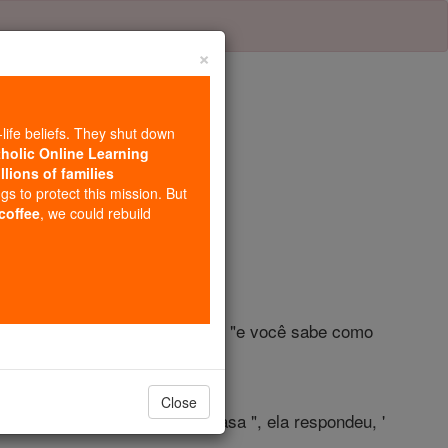
×
-life beliefs. They shut down
tholic Online Learning
llions of families
lo 4
ngs to protect this mission. But
 coffee
, we could rebuild
arido está morto ", disse ela, "e você sabe como
ná-los seus escravos. "
Close
Teu servo não tem nada em casa ", ela respondeu, '