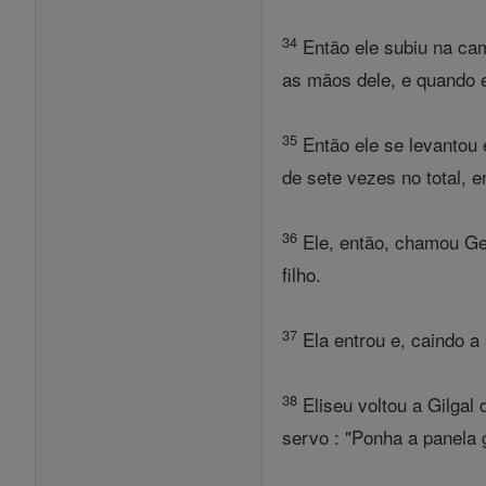
34
Então ele subiu na cam
as mãos dele, e quando e
35
Então ele se levantou 
de sete vezes no total, e
36
Ele, então, chamou Gea
filho.
37
Ela entrou e, caindo a 
38
Eliseu voltou a Gilgal
servo : "Ponha a panela 