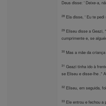
Deus disse: ' Deixe-a, 
28
Ela disse, ' Eu te ped
29
Eliseu disse a Geazi, 
cumprimente e, se alguém
30
Mas a mãe da criança d
31
Geazi tinha ido à fren
se Eliseu e disse-lhe ." 
32
Eliseu, em seguida, fo
33
Ele entrou e fechou a 