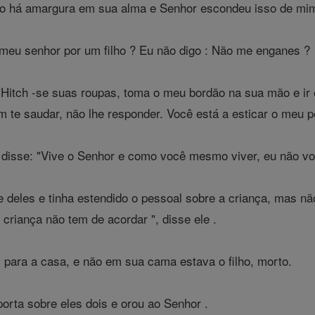
não há amargura em sua alma e Senhor escondeu isso de mim
i meu senhor por um filho ? Eu não digo : Não me enganes ?
"Hitch -se suas roupas, toma o meu bordão na sua mão e i
 te saudar, não lhe responder. Você está a esticar o meu p
isse: "Vive o Senhor e como você mesmo viver, eu não vou t
te deles e tinha estendido o pessoal sobre a criança, mas n
A criança não tem de acordar ", disse ele .
i para a casa, e não em sua cama estava o filho, morto.
porta sobre eles dois e orou ao Senhor .