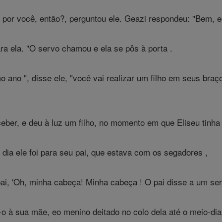
 por você, então?, perguntou ele. Geazi respondeu: "Bem, ela
ara ela. "O servo chamou e ela se pôs à porta .
o ano ", disse ele, "você vai realizar um filho em seus bra
ber, e deu à luz um filho, no momento em que Eliseu tinha d
dia ele foi para seu pai, que estava com os segadores ,
i, 'Oh, minha cabeça! Minha cabeça ! O pai disse a um ser
-o à sua mãe, eo menino deitado no colo dela até o meio-dia