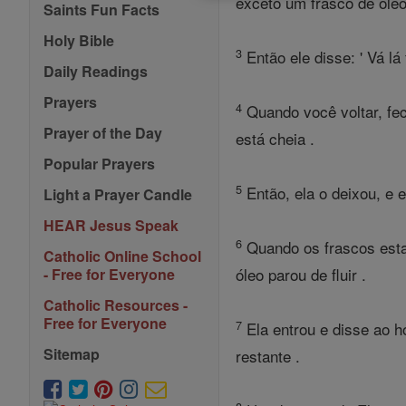
exceto um frasco de óleo
Saints Fun Facts
Holy Bible
3
Então ele disse: ' Vá lá
Daily Readings
Prayers
4
Quando você voltar, fec
Prayer of the Day
está cheia .
Popular Prayers
5
Então, ela o deixou, e e
Light a Prayer Candle
HEAR Jesus Speak
6
Quando os frascos estav
Catholic Online School
óleo parou de fluir .
- Free for Everyone
Catholic Resources -
Free for Everyone
7
Ela entrou e disse ao h
Sitemap
restante .