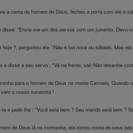
bre a cama do homem de Deus, fechou a porta com ele e sa
 disse: "Envie-me um dos servos com um jumento. Devo cor
le hoje ?, perguntou ele. "Não é lua nova ou sábado. Mas el
o e disse a seu servo : "Vá na frente, vai! Não desenhe con
caminho para o homem de Deus no monte Carmelo. Quando o 
i vem o nosso sunamita !
la e pedir-lhe : "Você está bem ? Seu marido está bem ? Seu
mem de Deus lá na montanha, ela tomou conta de seus pés.