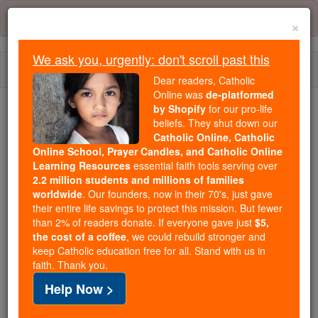
Skip
Error:
No page
to
×
content
We ask you, urgently: don't scroll past this
Togg
Dear readers, Catholic
navi
Online was
de-platformed
by Shopify
for our pro-life
beliefs. They shut down our
Because of You, 2.2 Million
Catholic Online, Catholic
Students Are Being Formed in the
Online School, Prayer Candles, and Catholic Online
Faith
Learning Resources
essential faith tools serving over
2.2 million students and millions of families
Because of generous supporters like you,
worldwide
. Our founders, now in their 70's, just gave
their entire life savings to protect this mission. But fewer
Catholic Online School has already delivered
than 2% of readers donate. If everyone gave just
$5,
free, faithful Catholic education to over 2.2
the cost of a coffee
, we could rebuild stronger and
million students across 193 countries. In an age
keep Catholic education free for all. Stand with us in
of noise and algorithms, you are helping form
faith. Thank you.
souls with truth, prayer, Scripture, and Christ.
Help Now >
If everyone who reads this gave just $5 — the