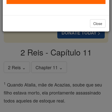
cost of a coffee — we could reach even more
families and keep this life-changing formation
free for all. Be Courageous. Be Catholic. Stand
with us today.
Close
DONATE TODAY >
2 Reis - Capítulo 11
2 Reis ⌄
Chapter 11 ⌄
1
Quando Atalia, mãe de Acazias, soube que seu
filho estava morto, ela prontamente assassinado
todos aqueles de estoque real.