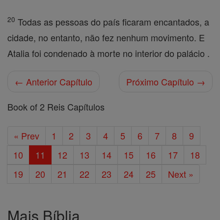
20
Todas as pessoas do país ficaram encantados, a
cidade, no entanto, não fez nenhum movimento. E
Atalia foi condenado à morte no interior do palácio .
← Anterior Capítulo
Próximo Capítulo →
Book of 2 Reis Capítulos
« Prev
1
2
3
4
5
6
7
8
9
10
11
12
13
14
15
16
17
18
19
20
21
22
23
24
25
Next »
Mais Bíblia