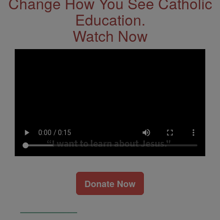
Change How You See Catholic
Education.
Watch Now
Donate Now