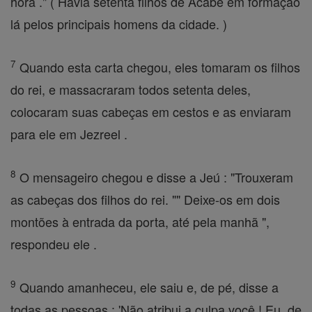
hora ." ( Havia setenta filhos de Acabe em formação
lá pelos principais homens da cidade. )
7
Quando esta carta chegou, eles tomaram os filhos
do rei, e massacraram todos setenta deles,
colocaram suas cabeças em cestos e as enviaram
para ele em Jezreel .
8
O mensageiro chegou e disse a Jeú : "Trouxeram
as cabeças dos filhos do rei. "" Deixe-os em dois
montões à entrada da porta, até pela manhã ",
respondeu ele .
9
Quando amanheceu, ele saiu e, de pé, disse a
todas as pessoas : 'Não atribui a culpa você ! Eu, de