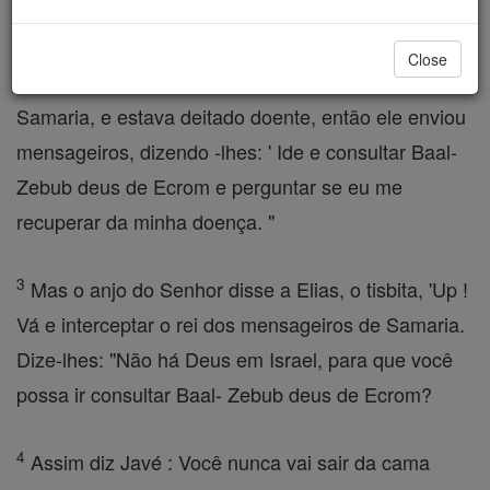
Israel.
Close
2
Acazias caiu da sacada de seu quarto superior em
Samaria, e estava deitado doente, então ele enviou
mensageiros, dizendo -lhes: ' Ide e consultar Baal-
Zebub deus de Ecrom e perguntar se eu me
recuperar da minha doença. "
3
Mas o anjo do Senhor disse a Elias, o tisbita, 'Up !
Vá e interceptar o rei dos mensageiros de Samaria.
Dize-lhes: "Não há Deus em Israel, para que você
possa ir consultar Baal- Zebub deus de Ecrom?
4
Assim diz Javé : Você nunca vai sair da cama