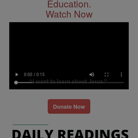
Education.
Watch Now
Donate Now