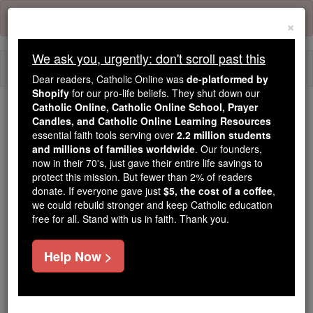
Skip
Error:
No page
to
×
content
We ask you, urgently: don't scroll past this
Togg
Dear readers, Catholic Online was
de-platformed by
navi
Shopify
for our pro-life beliefs. They shut down our
Catholic Online, Catholic Online School, Prayer
Trending:
Candles, and Catholic Online Learning Resources
essential faith tools serving over
2.2 million students
Daily Reading for Thursday, October ...
and millions of families worldwide
. Our founders,
Today's Reading
The Mysteries of the Rosary
now in their 70's, just gave their entire life savings to
protect this mission. But fewer than 2% of readers
donate. If everyone gave just
$5, the cost of a coffee
,
2 Reis - Capítulo 1
we could rebuild stronger and keep Catholic education
free for all. Stand with us in faith. Thank you.
2 Reis ⌄
Chapter 1 ⌄
Help Now >
1
Após a morte de Acabe Moabe rebelou-se contra