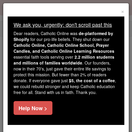
Skip
Error:
No page
to
×
content
We ask you, urgently: don't scroll past this
Togg
Dear readers, Catholic Online was
de-platformed by
navi
Shopify
for our pro-life beliefs. They shut down our
Catholic Online, Catholic Online School, Prayer
We ask you, urgently: don't scroll past this
Candles, and Catholic Online Learning Resources
essential faith tools serving over
2.2 million students
Dear readers, Catholic Online
and millions of families worldwide
. Our founders,
now in their 70's, just gave their entire life savings to
was
de-platformed by Shopify
protect this mission. But fewer than 2% of readers
for our pro-life beliefs. They
donate. If everyone gave just
$5, the cost of a coffee
,
shut down our
Catholic
we could rebuild stronger and keep Catholic education
Online, Catholic Online School, Prayer Candles, and
free for all. Stand with us in faith. Thank you.
essential faith
Catholic Online Learning Resources
tools serving over
2.2 million students and millions of
Help Now >
. Our founders, now in their 70's,
families worldwide
just gave their entire life savings to protect this mission.
But fewer than 2% of readers donate. If everyone gave