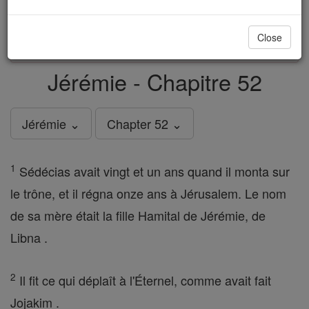
just
, we could rebuild stronger
$5, the cost of a coffee
and keep Catholic education free for all. Stand with us
Close
in faith. Thank you.
DONATE TODAY >
Jérémie - Chapitre 52
Jérémie ⌄
Chapter 52 ⌄
1
Sédécias avait vingt et un ans quand il monta sur
le trône, et il régna onze ans à Jérusalem. Le nom
de sa mère était la fille Hamital de Jérémie, de
Libna .
2
Il fit ce qui déplaît à l'Éternel, comme avait fait
Jojakim .