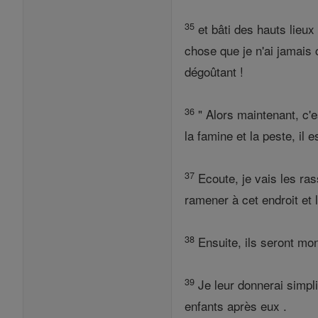
35
et bâti des hauts lieux
chose que je n'ai jamais
dégoûtant !
36
" Alors maintenant, c'es
la famine et la peste, il 
37
Ecoute, je vais les ra
ramener à cet endroit et l
38
Ensuite, ils seront mon
39
Je leur donnerai simplic
enfants après eux .