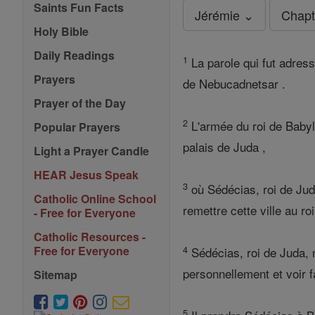
Saints Fun Facts
Jérémie ⌄
Chapt
Holy Bible
Daily Readings
1
La parole qui fut adress
Prayers
de Nebucadnetsar .
Prayer of the Day
2
L'armée du roi de Babyl
Popular Prayers
palais de Juda ,
Light a Prayer Candle
HEAR Jesus Speak
3
où Sédécias, roi de Juda
Catholic Online School
remettre cette ville au ro
- Free for Everyone
Catholic Resources -
4
Free for Everyone
Sédécias, roi de Juda, 
personnellement et voir f
Sitemap
5