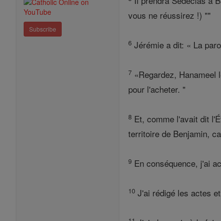
Il prendra Sédécias à Ba
vous ne réussirez !) ""
Subscribe
6
Jérémie a dit: « La paro
7
«Regardez, Hanameel le 
pour l'acheter. "
8
Et, comme l'avait dit l
territoire de Benjamin, car
9
En conséquence, j'ai ach
10
J'ai rédigé les actes e
11