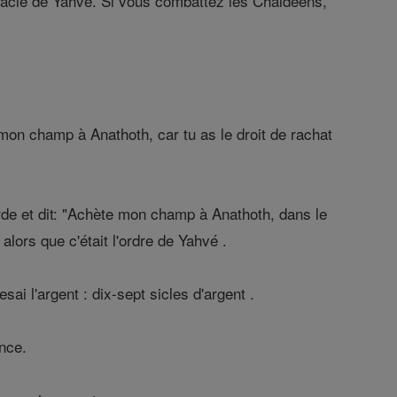
 oracle de Yahvé. Si vous combattez les Chaldéens,
mon champ à Anathoth, car tu as le droit de rachat
rde et dit: "Achète mon champ à Anathoth, dans le
u alors que c'était l'ordre de Yahvé .
i l'argent : dix-sept sicles d'argent .
ance.