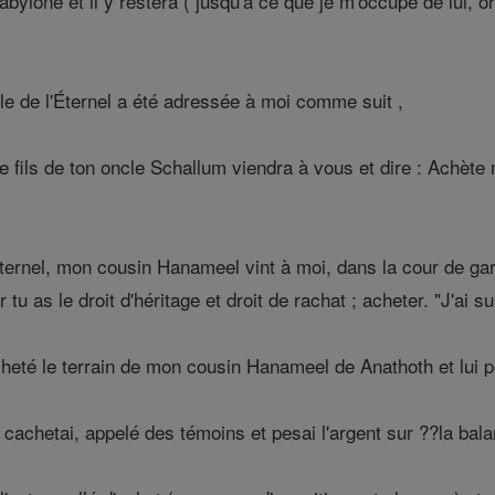
bylone et il y restera ( jusqu'à ce que je m'occupe de lui,
le de l'Éternel a été adressée à moi comme suit ,
fils de ton oncle Schallum viendra à vous et dire : Achète 
'Éternel, mon cousin Hanameel vint à moi, dans la cour de ga
 tu as le droit d'héritage et droit de rachat ; acheter. "J'ai s
eté le terrain de mon cousin Hanameel de Anathoth et lui pesa
t cachetai, appelé des témoins et pesai l'argent sur ??la bal