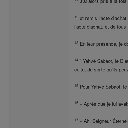
J'ai alors pris à la foi
12
et remis l'acte d'acha
l'acte d'achat, et de tous
13
En leur présence, je d
14
" Yahvé Sabaot, le Dieu
cuite, de sorte qu'ils pe
15
Pour Yahvé Sabaot, le 
16
« Après que je lui avais
17
« Ah, Seigneur Éternel,