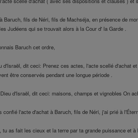
s l'acte scellé d'achat ( avec ses dispositions et clauses ) et
t à Baruch, fils de Néri, fils de Machséja, en présence de m
 les Judéens qui se trouvait alors à la Cour d' la Garde .
onnais Baruch cet ordre,
 d'Israël, dit ceci: Prenez ces actes, l'acte scellé d'achat e
uvent être conservés pendant une longue période .
Dieu d'Israël, dit ceci: maisons, champs et vignobles On ac
 confié l'acte d'achat à Baruch, fils de Néri, j'ai prié à l'Éte
 tu as fait les cieux et la terre par ta grande puissance et à