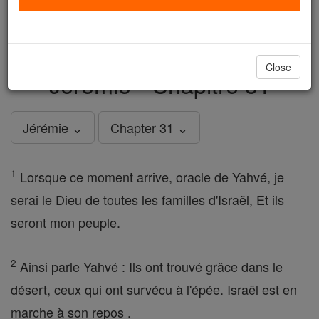
just
, we could rebuild stronger
$5, the cost of a coffee
and keep Catholic education free for all. Stand with us
in faith. Thank you.
DONATE TODAY >
Close
Jérémie - Chapitre 31
Jérémie ⌄
Chapter 31 ⌄
1
Lorsque ce moment arrive, oracle de Yahvé, je
serai le Dieu de toutes les familles d'Israël, Et ils
seront mon peuple.
2
Ainsi parle Yahvé : Ils ont trouvé grâce dans le
désert, ceux qui ont survécu à l'épée. Israël est en
marche à son repos .