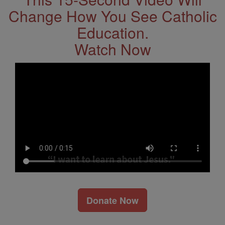
Change How You See Catholic
Education.
Watch Now
Donate Now