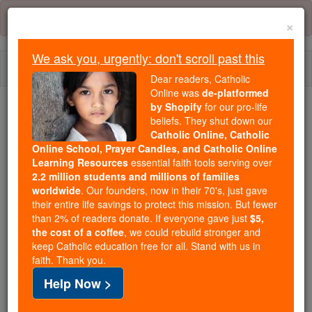
Skip
Error:
No page
to
×
content
We ask you, urgently: don't scroll past this
Togg
Dear readers, Catholic
navi
Online was
de-platformed
by Shopify
for our pro-life
We ask you, urgently: don't scroll past this
beliefs. They shut down our
Catholic Online, Catholic
Dear readers, Catholic Online
Online School, Prayer Candles, and Catholic Online
Learning Resources
essential faith tools serving over
was
de-platformed by Shopify
2.2 million students and millions of families
for our pro-life beliefs. They
worldwide
. Our founders, now in their 70's, just gave
shut down our
Catholic
their entire life savings to protect this mission. But fewer
Online, Catholic Online School, Prayer Candles, and
than 2% of readers donate. If everyone gave just
$5,
the cost of a coffee
, we could rebuild stronger and
essential faith
Catholic Online Learning Resources
keep Catholic education free for all. Stand with us in
tools serving over
2.2 million students and millions of
faith. Thank you.
. Our founders, now in their 70's,
families worldwide
Help Now >
just gave their entire life savings to protect this mission.
But fewer than 2% of readers donate. If everyone gave