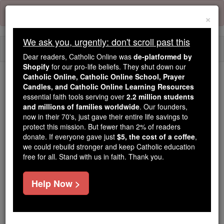
Skip
Error:
No page
to
×
content
We ask you, urgently: don't scroll past this
Togg
Dear readers, Catholic Online was
de-platformed by
navi
Shopify
for our pro-life beliefs. They shut down our
Catholic Online, Catholic Online School, Prayer
Candles, and Catholic Online Learning Resources
Because of You, 2.2 Million
essential faith tools serving over
2.2 million students
Students Are Being Formed in the
and millions of families worldwide
. Our founders,
Faith
now in their 70's, just gave their entire life savings to
protect this mission. But fewer than 2% of readers
Because of generous supporters like you,
donate. If everyone gave just
$5, the cost of a coffee
,
we could rebuild stronger and keep Catholic education
Catholic Online School has already delivered
free for all. Stand with us in faith. Thank you.
free, faithful Catholic education to over 2.2
million students across 193 countries. In an age
Help Now >
of noise and algorithms, you are helping form
souls with truth, prayer, Scripture, and Christ.
If everyone who reads this gave just $5 — the