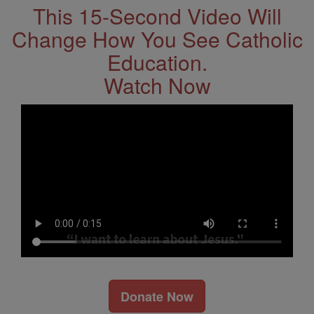
This 15-Second Video Will
Change How You See Catholic
Education.
Watch Now
Donate Now