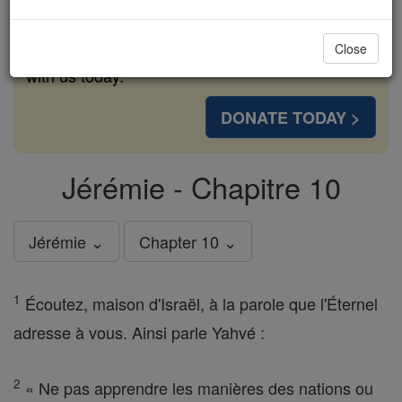
cost of a coffee — we could reach even more
families and keep this life-changing formation
Close
free for all. Be Courageous. Be Catholic. Stand
with us today.
DONATE TODAY >
Jérémie - Chapitre 10
Jérémie ⌄
Chapter 10 ⌄
1
Écoutez, maison d'Israël, à la parole que l'Éternel
adresse à vous. Ainsi parle Yahvé :
2
« Ne pas apprendre les manières des nations ou