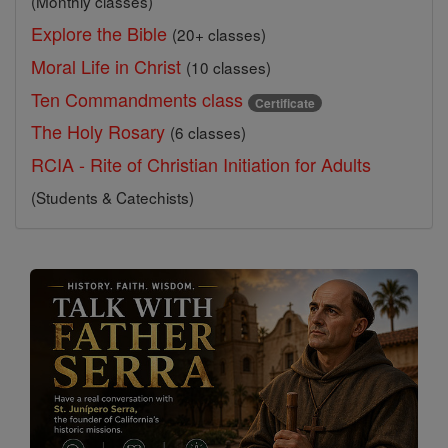
(Monthly classes)
Explore the Bible
(20+ classes)
Moral Life in Christ
(10 classes)
Ten Commandments class
Certificate
The Holy Rosary
(6 classes)
RCIA - Rite of Christian Initiation for Adults
(Students & Catechists)