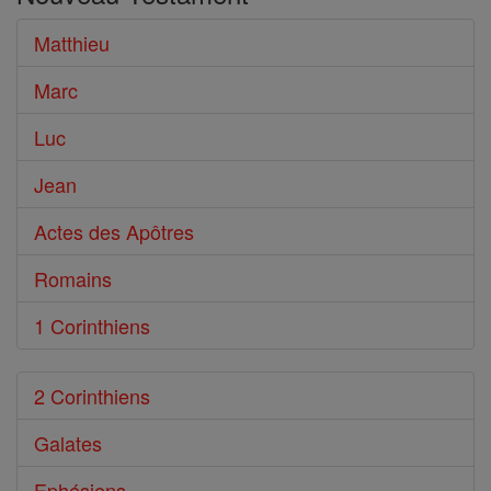
le
Bible
Matthieu
Marc
Luc
Jean
Actes des Apôtres
Romains
1 Corinthiens
2 Corinthiens
Galates
Ephésiens