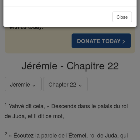
cost of a coffee — we could reach even more
families and keep this life-changing formation
Close
free for all. Be Courageous. Be Catholic. Stand
with us today.
DONATE TODAY >
Jérémie - Chapitre 22
Jérémie ⌄
Chapter 22 ⌄
1
Yahvé dit cela, « Descends dans le palais du roi
de Juda, et il dit ce mot,
2
« Écoutez la parole de l'Éternel, roi de Juda, qui