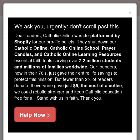
Skip
Error:
No page
to
×
content
We ask you, urgently: don't scroll past this
Togg
Dear readers, Catholic Online was
de-platformed by
navi
Shopify
for our pro-life beliefs. They shut down our
Catholic Online, Catholic Online School, Prayer
Candles, and Catholic Online Learning Resources
Because of You, 2.2 Million
essential faith tools serving over
2.2 million students
Students Are Being Formed in the
and millions of families worldwide
. Our founders,
Faith
now in their 70's, just gave their entire life savings to
protect this mission. But fewer than 2% of readers
Because of generous supporters like you,
donate. If everyone gave just
$5, the cost of a coffee
,
we could rebuild stronger and keep Catholic education
Catholic Online School has already delivered
free for all. Stand with us in faith. Thank you.
free, faithful Catholic education to over 2.2
million students across 193 countries. In an age
Help Now >
of noise and algorithms, you are helping form
souls with truth, prayer, Scripture, and Christ.
If everyone who reads this gave just $5 — the