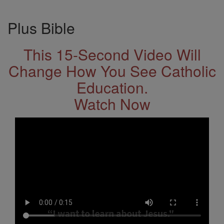
Plus Bible
This 15-Second Video Will
Change How You See Catholic
Education.
Watch Now