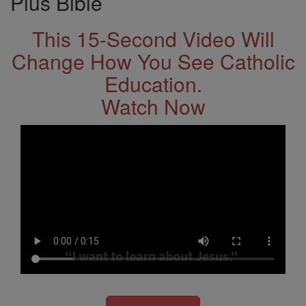
Plus Bible
This 15-Second Video Will
Change How You See Catholic
Education.
Watch Now