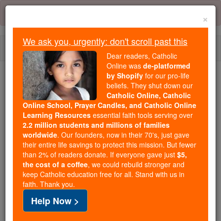
Skip
Error:
No page
to
×
content
We ask you, urgently: don't scroll past this
Togg
Dear readers, Catholic
navi
Online was
de-platformed
by Shopify
for our pro-life
beliefs. They shut down our
Because of You, 2.2 Million
Catholic Online, Catholic
Students Are Being Formed in the
Online School, Prayer Candles, and Catholic Online
Faith
Learning Resources
essential faith tools serving over
2.2 million students and millions of families
Because of generous supporters like you,
worldwide
. Our founders, now in their 70's, just gave
their entire life savings to protect this mission. But fewer
Catholic Online School has already delivered
than 2% of readers donate. If everyone gave just
$5,
free, faithful Catholic education to over 2.2
the cost of a coffee
, we could rebuild stronger and
million students across 193 countries. In an age
keep Catholic education free for all. Stand with us in
of noise and algorithms, you are helping form
faith. Thank you.
souls with truth, prayer, Scripture, and Christ.
Help Now >
If everyone who reads this gave just $5 — the