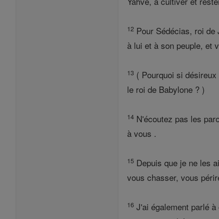
Yahvé, à cultiver et rester
12
Pour Sédécias, roi de J
à lui et à son peuple, et 
13
( Pourquoi si désireux d
le roi de Babylone ? )
14
N'écoutez pas les paro
à vous .
15
Depuis que je ne les a
vous chasser, vous périre
16
J'ai également parlé à 