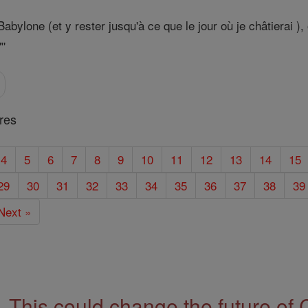
abylone (et y rester jusqu'à ce que le jour où je châtierai ),
"'
res
4
5
6
7
8
9
10
11
12
13
14
15
29
30
31
32
33
34
35
36
37
38
39
Next »
This could change the future of 