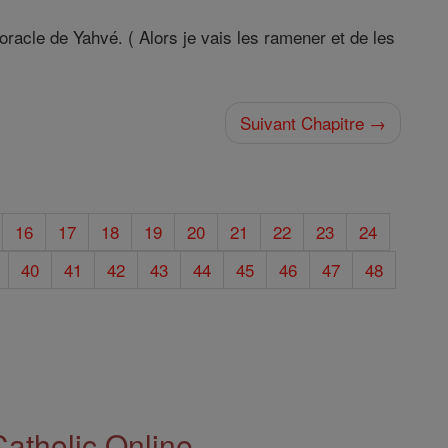
 oracle de Yahvé. ( Alors je vais les ramener et de les
Suivant Chapitre →
16
17
18
19
20
21
22
23
24
40
41
42
43
44
45
46
47
48
Catholic Online.