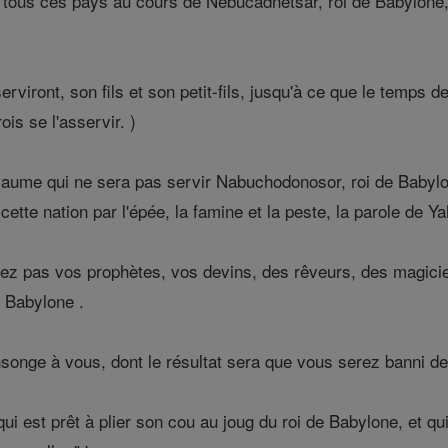
mis tous ces pays au cours de Nebucadnetsar, roi de Babylone
erviront, son fils et son petit-fils, jusqu'à ce que le temps 
is se l'asservir. )
yaume qui ne sera pas servir Nabuchodonosor, roi de Babylo
cette nation par l'épée, la famine et la peste, la parole de Ya
tez pas vos prophètes, vos devins, des rêveurs, des magicie
e Babylone .
songe à vous, dont le résultat sera que vous serez banni de
i est prêt à plier son cou au joug du roi de Babylone, et qui 