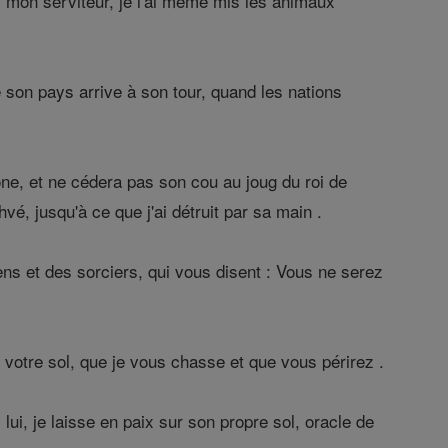
, mon serviteur, je l'ai même mis les animaux
de son pays arrive à son tour, quand les nations
ne, et ne cédera pas son cou au joug du roi de
hvé, jusqu'à ce que j'ai détruit par sa main .
ns et des sorciers, qui vous disent : Vous ne serez
 votre sol, que je vous chasse et que vous périrez .
lui, je laisse en paix sur son propre sol, oracle de