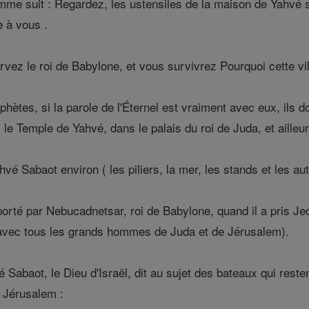
mme suit : Regardez, les ustensiles de la maison de Yahvé s
 à vous .
vez le roi de Babylone, et vous survivrez Pourquoi cette vill
phètes, si la parole de l'Éternel est vraiment avec eux, ils
 le Temple de Yahvé, dans le palais du roi de Juda, et aill
vé Sabaot environ ( les piliers, la mer, les stands et les aut
rté par Nebucadnetsar, roi de Babylone, quand il a pris Jeco
avec tous les grands hommes de Juda et de Jérusalem).
 Sabaot, le Dieu d'Israël, dit au sujet des bateaux qui rest
à Jérusalem :