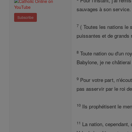
Pour l'instant, j'ai re
sauvages à son service.
Subscribe
7
( Toutes les nations le s
puissantes et de grands ro
8
Toute nation ou d'un ro
Babylone, je ne châtierai 
9
Pour votre part, n'écou
pas asservir par le roi d
10
Ils prophétisent le men
11
La nation, cependant, qu