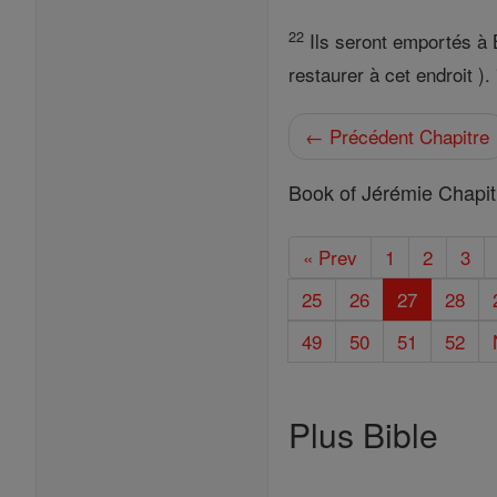
22
Ils seront emportés à B
restaurer à cet endroit ). 
← Précédent Chapitre
Book of Jérémie Chapit
« Prev
1
2
3
25
26
27
28
49
50
51
52
Plus Bible