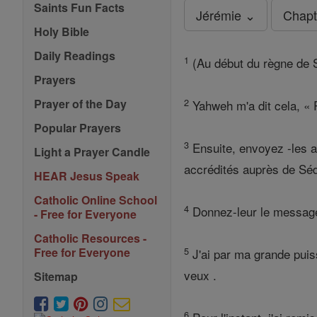
Saints Fun Facts
Jérémie ⌄
Chapt
Holy Bible
Daily Readings
1
(Au début du règne de Sé
Prayers
2
Prayer of the Day
Yahweh m'a dit cela, « 
Popular Prayers
3
Ensuite, envoyez -les a
Light a Prayer Candle
accrédités auprès de Séd
HEAR Jesus Speak
Catholic Online School
4
Donnez-leur le message s
- Free for Everyone
Catholic Resources -
5
Free for Everyone
J'ai par ma grande puiss
veux .
Sitemap
6