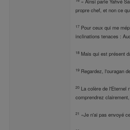
16
« Ainsi parle Yahvé Sab
propre chef, et non ce qui
17
Pour ceux qui me mépris
inclinations tenaces : A
18
Mais qui est présent da
19
Regardez, l'ouragan de 
20
La colère de l'Eternel n
comprendrez clairement,
21
«Je n'ai pas envoyé ces