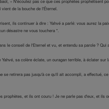
aot, « N'écoutez pas ce que ces prophètes prophétisent pour 
 vient de la bouche de l'Éternel.
ent, ils continuer à dire : Yahvé a parlé: vous aurez la paix
ucun désastre ne vous touchera ".
ns le conseil de l'Eternel et vu, et entendu sa parole ? Qui a
Yahvé, sa colère éclate, un ouragan terrible, à éclater sur 
e se retirera pas jusqu'à ce qu'il ait accompli, a effectué, ce
 prophètes, et ils ont couru ! Je ne parle pas d'eux, et ils o