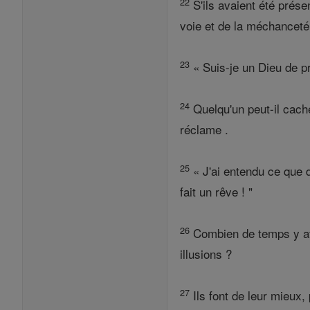
22
S'ils avaient été prése
voie et de la méchanceté
23
« Suis-je un Dieu de p
24
Quelqu'un peut-il cache
réclame .
25
« J'ai entendu ce que d
fait un rêve ! "
26
Combien de temps y at-
illusions ?
27
Ils font de leur mieux,