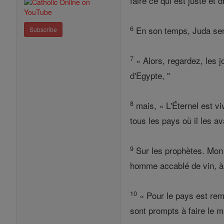
faire ce qui est juste et 
6
En son temps, Juda sera 
Subscribe
7
« Alors, regardez, les jo
d'Egypte, "
8
mais, « L'Éternel est vi
tous les pays où il les av
9
Sur les prophètes. Mon
homme accablé de vin, à 
10
« Pour le pays est rempl
sont prompts à faire le ma