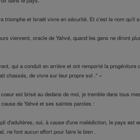
droit dans le pays.
triomphe et Israël vivre en sécurité. Et c'est le nom qu'il se
urs viennent, oracle de Yahvé, quand les gens ne diront plus :«
vant, qui a conduit en arrière et ont remporté la progéniture 
ait chassés, de vivre sur leur propre sol ." »
 coeur est brisé au dedans de moi, je tremble dans tous m
cause de Yahvé et ses saintes paroles :
i d'adultères, oui, à cause d'une malédiction, le pays est en 
l, ne font aucun effort pour faire le bien .