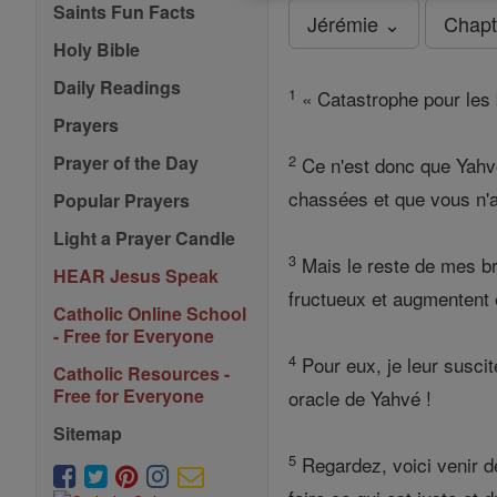
Saints Fun Facts
Jérémie ⌄
Chapt
Holy Bible
Daily Readings
1
« Catastrophe pour les 
Prayers
2
Prayer of the Day
Ce n'est donc que Yahvé
chassées et que vous n'a
Popular Prayers
Light a Prayer Candle
3
Mais le reste de mes bre
HEAR Jesus Speak
fructueux et augmentent
Catholic Online School
- Free for Everyone
4
Pour eux, je leur suscit
Catholic Resources -
Free for Everyone
oracle de Yahvé !
Sitemap
5
Regardez, voici venir de