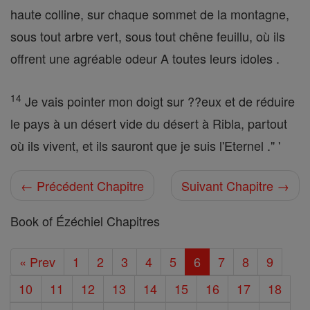
haute colline, sur chaque sommet de la montagne,
sous tout arbre vert, sous tout chêne feuillu, où ils
offrent une agréable odeur A toutes leurs idoles .
14
Je vais pointer mon doigt sur ??eux et de réduire
le pays à un désert vide du désert à Ribla, partout
où ils vivent, et ils sauront que je suis l'Eternel ." '
← Précédent Chapitre
Suivant Chapitre →
Book of Ézéchiel Chapitres
« Prev
1
2
3
4
5
6
7
8
9
10
11
12
13
14
15
16
17
18