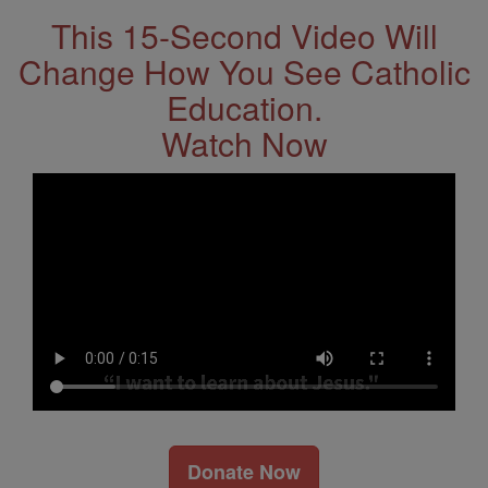
This 15-Second Video Will
Change How You See Catholic
Education.
Watch Now
Donate Now