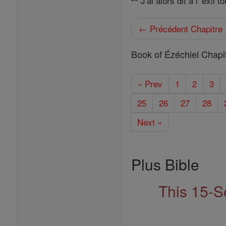
J'ai alors dit à l' exil 
← Précédent Chapitre
Book of Ézéchiel Chapi
« Prev
1
2
3
25
26
27
28
Next »
Plus Bible
This 15-S