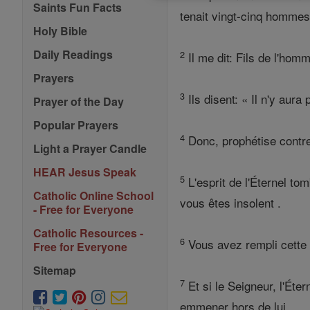
Saints Fun Facts
tenait vingt-cinq hommes,
Holy Bible
Daily Readings
2
Il me dit: Fils de l'hom
Prayers
3
Ils disent: « Il n'y aur
Prayer of the Day
Popular Prayers
4
Donc, prophétise contre 
Light a Prayer Candle
HEAR Jesus Speak
5
L'esprit de l'Éternel tom
Catholic Online School
vous êtes insolent .
- Free for Everyone
Catholic Resources -
6
Vous avez rempli cette 
Free for Everyone
Sitemap
7
Et si le Seigneur, l'Éter
emmener hors de lui.