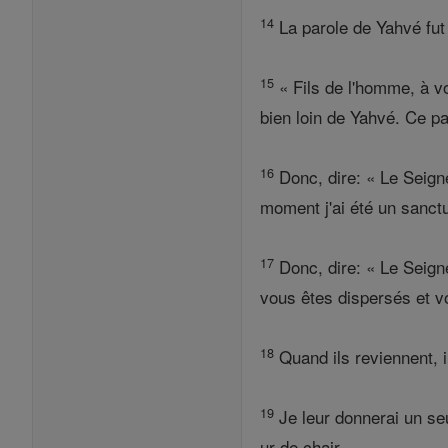
14
La parole de Yahvé fut
15
« Fils de l'homme, à vo
bien loin de Yahvé. Ce pa
16
Donc, dire: « Le Seigneu
moment j'ai été un sanctu
17
Donc, dire: « Le Seigne
vous êtes dispersés et vo
18
Quand ils reviennent, i
19
Je leur donnerai un seu
ur de chair ,