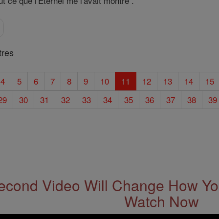
tout ce que l'Eternel me l'avait montré .
tres
4
5
6
7
8
9
10
11
12
13
14
15
29
30
31
32
33
34
35
36
37
38
39
econd Video Will Change How You
Watch Now