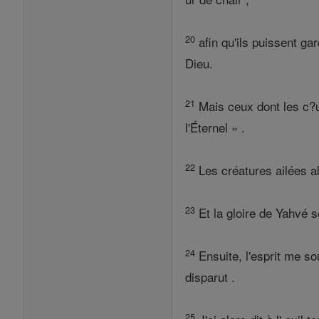
20
afin qu'ils puissent ga
Dieu.
21
Mais ceux dont les c?ur
l'Éternel » .
22
Les créatures ailées al
23
Et la gloire de Yahvé se
24
Ensuite, l'esprit me sou
disparut .
25