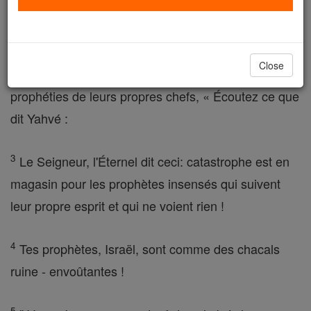
,
2
« Fils d'homme, prophétise contre les prophètes
Close
d'Israël ; prophétise, et dis à ceux qui font des
prophéties de leurs propres chefs, « Écoutez ce que
dit Yahvé :
3
Le Seigneur, l'Éternel dit ceci: catastrophe est en
magasin pour les prophètes insensés qui suivent
leur propre esprit et qui ne voient rien !
4
Tes prophètes, Israël, sont comme des chacals
ruine - envoûtantes !
5