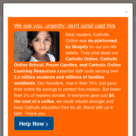
Skip
Error:
No page
to
×
content
We ask you, urgently: don't scroll past this
Togg
Dear readers, Catholic
navi
Online was
de-platformed
by Shopify
for our pro-life
Trending:
beliefs. They shut down our
Catholic Online, Catholic
Daily Reading for Thursday, October ...
Online School, Prayer Candles, and Catholic Online
Today's Reading
The Mysteries of the Rosary
Learning Resources
essential faith tools serving over
2.2 million students and millions of families
worldwide
. Our founders, now in their 70's, just gave
Ézéchiel - Chapitre 13
their entire life savings to protect this mission. But fewer
than 2% of readers donate. If everyone gave just
$5,
the cost of a coffee
, we could rebuild stronger and
keep Catholic education free for all. Stand with us in
Ézéchiel ⌄
Chapter 13 ⌄
faith. Thank you.
Help Now >
1
La parole de l'Éternel me fut adressée comme suit