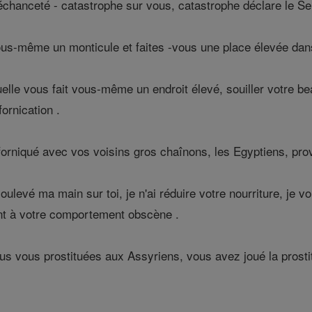
hanceté - catastrophe sur vous, catastrophe déclare le Seig
us-même un monticule et faites -vous une place élevée da
elle vous fait vous-même un endroit élevé, souiller votre be
ornication .
rniqué avec vos voisins gros chaînons, les Egyptiens, prov
oulevé ma main sur toi, je n'ai réduire votre nourriture, je v
nt à votre comportement obscène .
ous vous prostituées aux Assyriens, vous avez joué la prosti