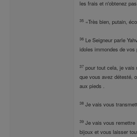
les frais et n'obtenez pas
35
«Très bien, putain, écou
36
Le Seigneur parle Yahvé
idoles immondes de vos p
37
pour tout cela, je vai
que vous avez détesté, ou
aux pieds .
38
Je vais vous transmettr
39
Je vais vous remettre à
bijoux et vous laisser tou