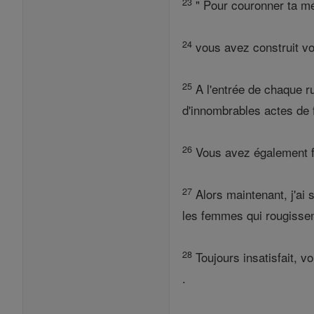
23
" Pour couronner ta méc
24
vous avez construit vo
25
A l'entrée de chaque ru
d'innombrables actes de f
26
Vous avez également fo
27
Alors maintenant, j'ai s
les femmes qui rougisse
28
Toujours insatisfait, v
.