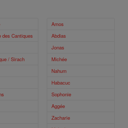
e
Amos
e des Cantiques
Abdias
Jonas
que / Sirach
Michée
Nahum
Habacuc
ns
Sophonie
Aggée
Zacharie