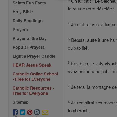
On lui dit : «Le Seigneur
Saints Fun Facts
faire une terre désolée ;
Holy Bible
Daily Readings
4
Je mettrai vos villes en
Prayers
Prayer of the Day
5
Depuis, suite à une haine
Popular Prayers
culpabilité,
Light a Prayer Candle
6
très bien, je suis vivant
HEAR Jesus Speak
avez encouru culpabilité 
Catholic Online School
- Free for Everyone
7
Je ferai la montagne de 
Catholic Resources -
Free for Everyone
8
Sitemap
Je remplirai ses montagn
tomberont .