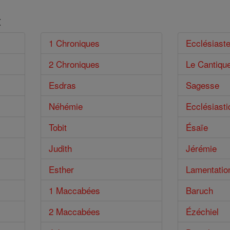
t
1 Chroniques
Ecclésiast
2 Chroniques
Le Cantiqu
Esdras
Sagesse
Néhémie
Ecclésiasti
Tobit
Ésaïe
Judith
Jérémie
Esther
Lamentatio
1 Maccabées
Baruch
2 Maccabées
Ézéchiel