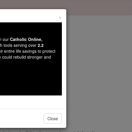
×
wn our
Catholic Online,
th tools serving over
2.2
r entire life savings to protect
tre 35
e could rebuild stronger and
Close