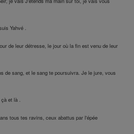
Seir, je vais J'étends ma main sur toi, je vais vous
suis Yahvé .
our de leur détresse, le jour où la fin est venu de leur
ons de sang, et le sang te poursuivra. Je le jure, vous
çà et là .
ans tous tes ravins, ceux abattus par l'épée