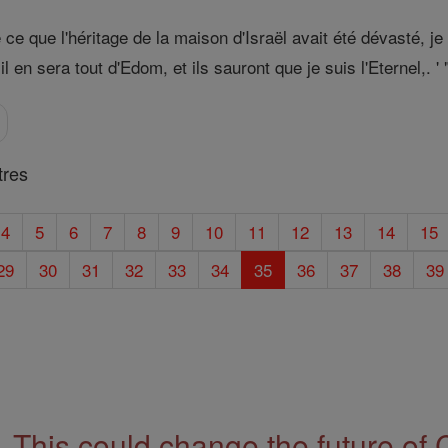
ce que l'héritage de la maison d'Israël avait été dévasté, j
l en sera tout d'Edom, et ils sauront que je suis l'Eternel,. ' 
tres
4
5
6
7
8
9
10
11
12
13
14
15
29
30
31
32
33
34
35
36
37
38
39
This could change the future of 