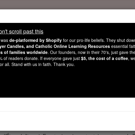
Daily Reading for Thursday, October ...
Today's Reading
't scroll past this
ies of the Rosary
e was
de-platformed by Shopify
for our pro-life beliefs. They shut do
ayer Candles, and Catholic Online Learning Resources
essential fai
ns of families worldwide
. Our founders, now in their 70's, just gave thei
Ézéchiel - Chapi
2% of readers donate. If everyone gave just
$5, the cost of a coffee
, w
r all. Stand with us in faith. Thank you.
ter 35 ⌄
me fut adressée comme suit ,
 vers le mont Seir et prophétise contre elle .