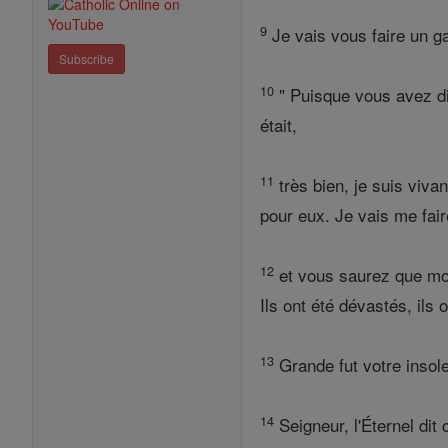
9
Je vais vous faire un g
Subscribe
10
" Puisque vous avez di
était,
11
très bien, je suis vivan
pour eux. Je vais me fair
12
et vous saurez que moi
Ils ont été dévastés, ils
13
Grande fut votre insol
14
Seigneur, l'Éternel dit 