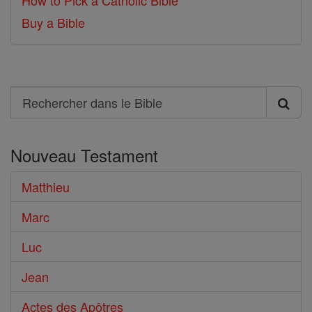
How to Pick a Catholic Bible
Buy a Bible
Search
Rechercher
dans
Nouveau Testament
le
Bible
Matthieu
Marc
Luc
Jean
Actes des Apôtres