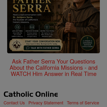
Ask Father Serra Your Questions
About the California Missions - and
WATCH Him Answer in Real Time
Contact Us
Privacy Statement
Terms of Service