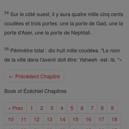
34
Sur le côté ouest, il y aura quatre mille cinq cents
coudées et trois portes: une la porte de Gad, une la
porte d'Aser, une la porte de Nephtali .
35
Périmètre total : dix-huit mille coudées. "Le nom
de la ville dans l'avenir doit être: Yahweh -est- là. "»
← Précédent Chapitre
Book of Ézéchiel Chapitres
« Prev
1
2
3
4
5
6
7
8
9
10
11
12
13
14
15
16
17
18