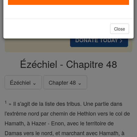
cost of a coffee — we could reach even more
families and keep this life-changing formation
free for all. Be Courageous. Be Catholic. Stand
with us today.
Close
DONATE TODAY >
Ézéchiel - Chapitre 48
Ézéchiel ⌄
Chapter 48 ⌄
1
» Il s'agit de la liste des tribus. Une partie dans
l'extrême nord par chemin de Hethlon vers le col de
Hamath, à Hazer - Enon, avec le territoire de
Damas vers le nord, et marchant avec Hamath, à