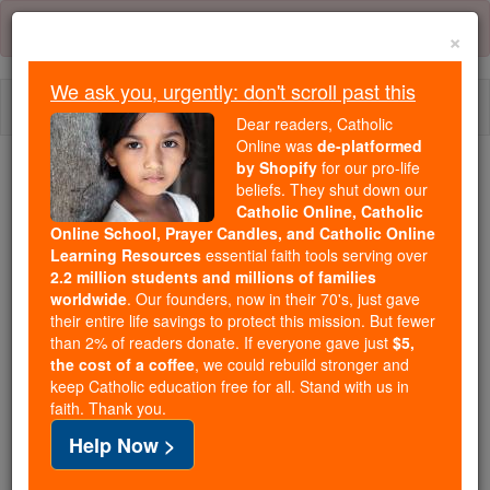
Skip
Error:
No page
to
×
content
We ask you, urgently: don't scroll past this
Togg
Dear readers, Catholic
navi
Online was
de-platformed
by Shopify
for our pro-life
beliefs. They shut down our
Because of You, 2.2 Million
Catholic Online, Catholic
Students Are Being Formed in the
Online School, Prayer Candles, and Catholic Online
Faith
Learning Resources
essential faith tools serving over
2.2 million students and millions of families
Because of generous supporters like you,
worldwide
. Our founders, now in their 70's, just gave
their entire life savings to protect this mission. But fewer
Catholic Online School has already delivered
than 2% of readers donate. If everyone gave just
$5,
free, faithful Catholic education to over 2.2
the cost of a coffee
, we could rebuild stronger and
million students across 193 countries. In an age
keep Catholic education free for all. Stand with us in
of noise and algorithms, you are helping form
faith. Thank you.
souls with truth, prayer, Scripture, and Christ.
Help Now >
If everyone who reads this gave just $5 — the