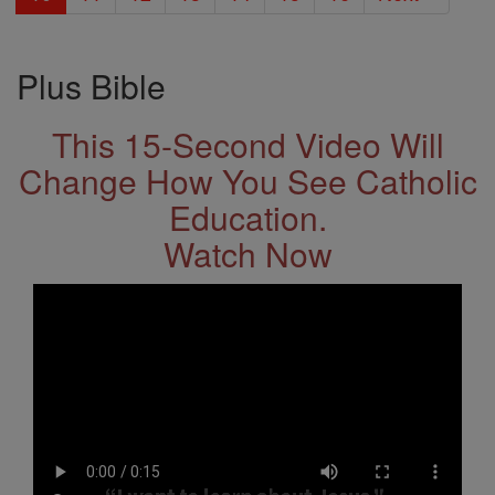
Plus Bible
This 15-Second Video Will
Change How You See Catholic
Education.
Watch Now