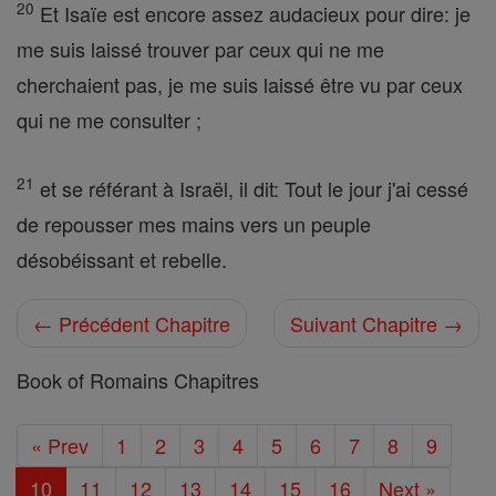
20
Et Isaïe est encore assez audacieux pour dire: je
me suis laissé trouver par ceux qui ne me
cherchaient pas, je me suis laissé être vu par ceux
qui ne me consulter ;
21
et se référant à Israël, il dit: Tout le jour j'ai cessé
de repousser mes mains vers un peuple
désobéissant et rebelle.
← Précédent Chapitre
Suivant Chapitre →
Book of Romains Chapitres
« Prev
1
2
3
4
5
6
7
8
9
10
11
12
13
14
15
16
Next »