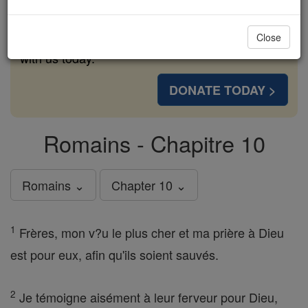
cost of a coffee — we could reach even more
families and keep this life-changing formation
Close
free for all. Be Courageous. Be Catholic. Stand
with us today.
DONATE TODAY >
Romains - Chapitre 10
Romains ⌄
Chapter 10 ⌄
1
Frères, mon v?u le plus cher et ma prière à Dieu
est pour eux, afin qu'ils soient sauvés.
2
Je témoigne aisément à leur ferveur pour Dieu,