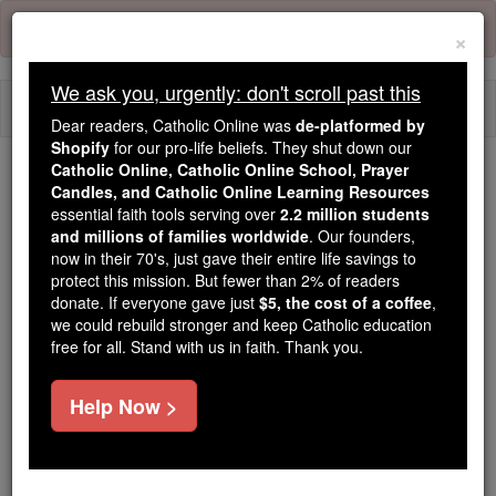
Skip
Error:
No page
to
×
content
We ask you, urgently: don't scroll past this
Togg
Dear readers, Catholic Online was
de-platformed by
navi
Shopify
for our pro-life beliefs. They shut down our
Catholic Online, Catholic Online School, Prayer
Candles, and Catholic Online Learning Resources
Because of You, 2.2 Million
essential faith tools serving over
2.2 million students
Students Are Being Formed in the
and millions of families worldwide
. Our founders,
Faith
now in their 70's, just gave their entire life savings to
protect this mission. But fewer than 2% of readers
Because of generous supporters like you,
donate. If everyone gave just
$5, the cost of a coffee
,
we could rebuild stronger and keep Catholic education
Catholic Online School has already delivered
free for all. Stand with us in faith. Thank you.
free, faithful Catholic education to over 2.2
million students across 193 countries. In an age
Help Now >
of noise and algorithms, you are helping form
souls with truth, prayer, Scripture, and Christ.
If everyone who reads this gave just $5 — the