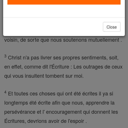
les susceptibilités des plus faibles, et ne pas nous
s'il vous plaît.
Close
2
Chacun de nous doit considérer bien de son
voisin, de sorte que nous soutenons mutuellement .
3
Christ n'a pas livrer ses propres sentiments, soit,
en effet, comme dit l'Écriture : Les outrages de ceux
qui vous insultent tombent sur moi.
4
Et toutes ces choses qui ont été écrites il ya si
longtemps été écrite afin que nous, apprendre la
persévérance et l' encouragement qui donnent les
Écritures, devrions avoir de l'espoir .