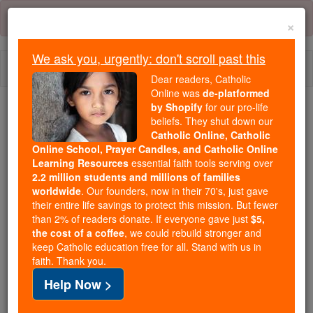
Skip
Error:
No page
to
×
content
We ask you, urgently: don't scroll past this
Togg
Dear readers, Catholic
navi
Online was
de-platformed
by Shopify
for our pro-life
Trending:
beliefs. They shut down our
Catholic Online, Catholic
Daily Reading for Thursday, October ...
Online School, Prayer Candles, and Catholic Online
Today's Reading
The Mysteries of the Rosary
Learning Resources
essential faith tools serving over
2.2 million students and millions of families
worldwide
. Our founders, now in their 70's, just gave
Romains - Chapitre 15
their entire life savings to protect this mission. But fewer
than 2% of readers donate. If everyone gave just
$5,
the cost of a coffee
, we could rebuild stronger and
keep Catholic education free for all. Stand with us in
Romains ⌄
Chapter 15 ⌄
faith. Thank you.
Help Now >
1
Il est pour nous qui sommes forts pour supporter