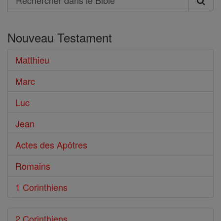
Rechercher
dans
Nouveau Testament
le
Bible
Matthieu
Marc
Luc
Jean
Actes des Apôtres
Romains
1 Corinthiens
2 Corinthiens