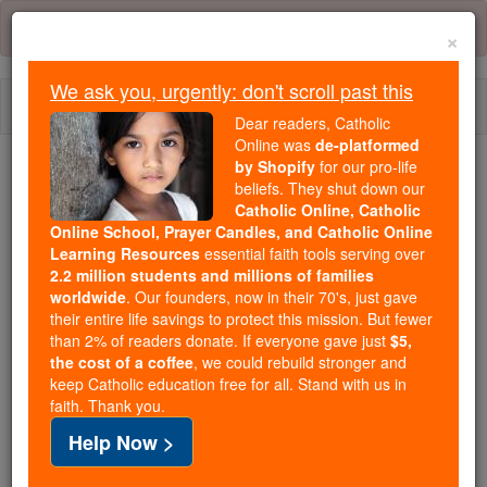
Skip
Error:
No page
to
×
content
We ask you, urgently: don't scroll past this
Togg
Dear readers, Catholic
navi
Online was
de-platformed
by Shopify
for our pro-life
beliefs. They shut down our
Because of You, 2.2 Million
Catholic Online, Catholic
Students Are Being Formed in the
Online School, Prayer Candles, and Catholic Online
Faith
Learning Resources
essential faith tools serving over
2.2 million students and millions of families
Because of generous supporters like you,
worldwide
. Our founders, now in their 70's, just gave
their entire life savings to protect this mission. But fewer
Catholic Online School has already delivered
than 2% of readers donate. If everyone gave just
$5,
free, faithful Catholic education to over 2.2
the cost of a coffee
, we could rebuild stronger and
million students across 193 countries. In an age
keep Catholic education free for all. Stand with us in
of noise and algorithms, you are helping form
faith. Thank you.
souls with truth, prayer, Scripture, and Christ.
Help Now >
If everyone who reads this gave just $5 — the