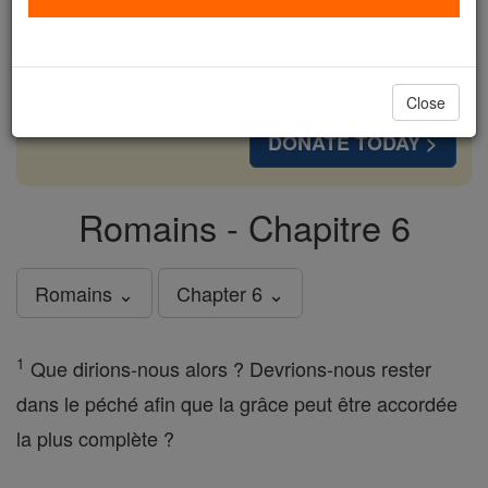
cost of a coffee — we could reach even more
families and keep this life-changing formation
free for all. Be Courageous. Be Catholic. Stand
with us today.
Close
DONATE TODAY >
Romains - Chapitre 6
Romains ⌄
Chapter 6 ⌄
1
Que dirions-nous alors ? Devrions-nous rester
dans le péché afin que la grâce peut être accordée
la plus complète ?