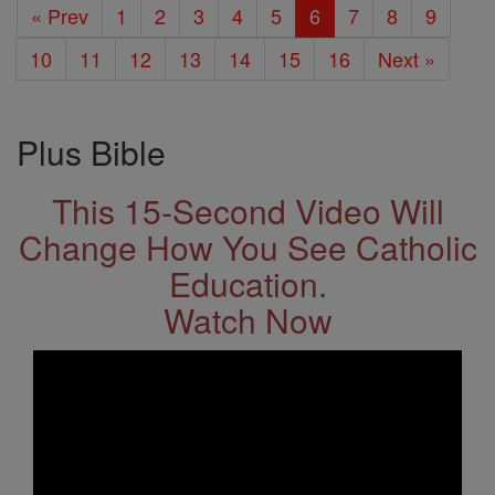
« Prev
1
2
3
4
5
6
7
8
9
10
11
12
13
14
15
16
Next »
Plus Bible
This 15-Second Video Will
Change How You See Catholic
Education.
Watch Now