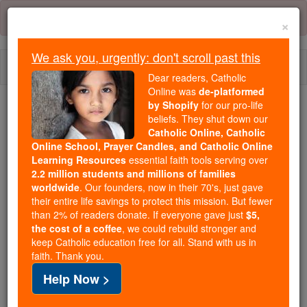
Skip
Error:
No page
to
×
content
We ask you, urgently: don't scroll past this
Togg
Dear readers, Catholic
navi
Online was
de-platformed
by Shopify
for our pro-life
Trending:
beliefs. They shut down our
Catholic Online, Catholic
Daily Reading for Thursday, October ...
Online School, Prayer Candles, and Catholic Online
Today's Reading
The Mysteries of the Rosary
Learning Resources
essential faith tools serving over
2.2 million students and millions of families
worldwide
. Our founders, now in their 70's, just gave
Romains - Chapitre 7
their entire life savings to protect this mission. But fewer
than 2% of readers donate. If everyone gave just
$5,
the cost of a coffee
, we could rebuild stronger and
keep Catholic education free for all. Stand with us in
Romains ⌄
Chapter 7 ⌄
faith. Thank you.
Help Now >
1
Comme les gens qui sont familiers avec la loi,