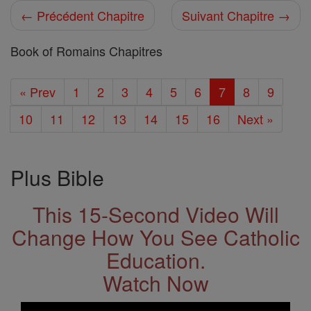
← Précédent Chapitre
Suivant Chapitre →
Book of Romains Chapitres
« Prev
1
2
3
4
5
6
7
8
9
10
11
12
13
14
15
16
Next »
Plus Bible
This 15-Second Video Will
Change How You See Catholic
Education.
Watch Now