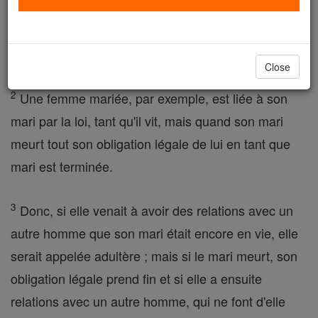
frères, vous ne pouvez pas avoir oublié que la loi ne
peut contrôler une personne seulement durant la vie
de cette personne.
Close
2
Une femme mariée, par exemple, est liée à son
mari par la loi, tant qu'il vit, mais quand son mari
meurt tout son obligation légale de lui en tant que
mari est terminée.
3
Donc, si elle venait à avoir des relations avec un
autre homme que son mari était encore en vie, elle
serait appelée adultère ; mais si le mari meurt, son
obligation légale prend fin et si elle a ensuite
relations avec un autre homme, qui ne font d'elle