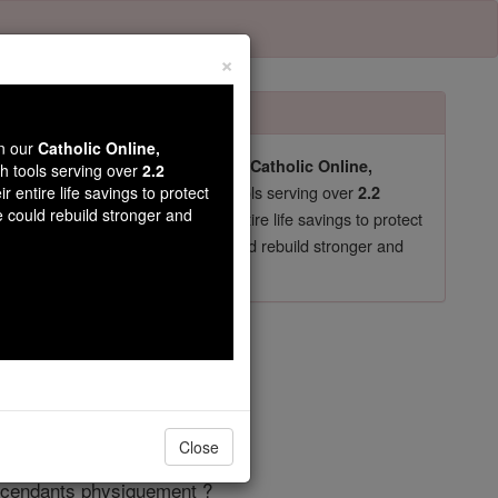
×
wn our
Catholic Online,
pro-life beliefs. They shut down our
Catholic Online,
th tools serving over
2.2
essential faith tools serving over
arning Resources
r entire life savings to protect
2.2
e could rebuild stronger and
now in their 70's, just gave their entire life savings to protect
st
, we could rebuild stronger and
$5, the cost of a coffee
DONATE TODAY >
tre 4
Close
escendants physiquement ?