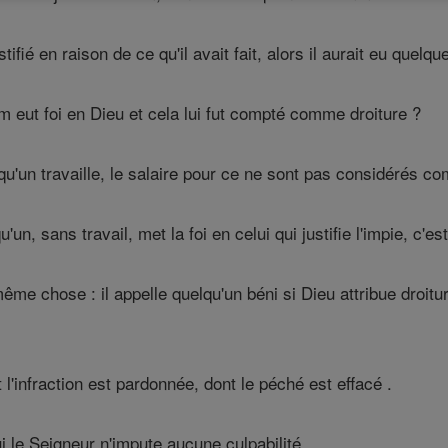
ifié en raison de ce qu'il avait fait, alors il aurait eu quel
m eut foi en Dieu et cela lui fut compté comme droiture ?
u'un travaille, le salaire pour ce ne sont pas considérés 
'un, sans travail, met la foi en celui qui justifie l'impie, c'
 même chose : il appelle quelqu'un béni si Dieu attribue droit
'infraction est pardonnée, dont le péché est effacé .
 le Seigneur n'impute aucune culpabilité .