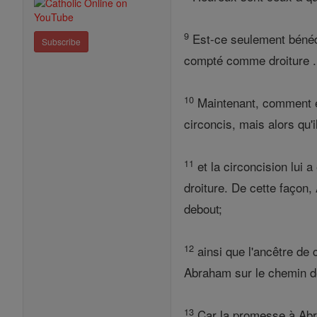
9
Est-ce seulement bénédic
Subscribe
compté comme droiture .
10
Maintenant, comment est
circoncis, mais alors qu'i
11
et la circoncision lui 
droiture. De cette façon,
debout;
12
ainsi que l'ancêtre de 
Abraham sur le chemin de l
13
Car la promesse à Abrah