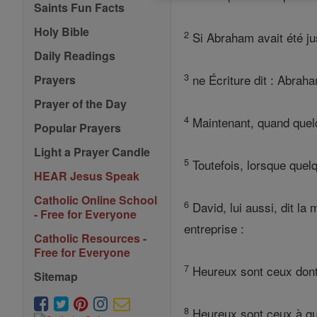
Saints Fun Facts
Holy Bible
2
Si Abraham avait été just
Daily Readings
3
ne Écriture dit : Abraha
Prayers
Prayer of the Day
4
Maintenant, quand quelq
Popular Prayers
Light a Prayer Candle
5
Toutefois, lorsque quelqu
HEAR Jesus Speak
Catholic Online School
6
David, lui aussi, dit la
- Free for Everyone
entreprise :
Catholic Resources -
Free for Everyone
7
Heureux sont ceux dont l
Sitemap
8
Heureux sont ceux à qui