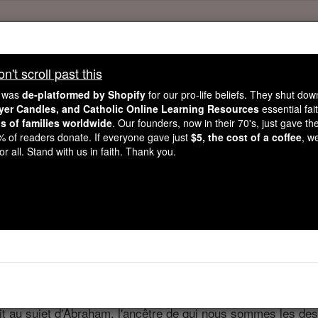
't scroll past this
't scroll past this
e was
de-platformed by Shopify
for our pro-life beliefs. They shut do
Dear readers, Catholic Online was
for our 
de-platformed by Shopify
ayer Candles, and Catholic Online Learning Resources
essential fai
ns of families worldwide
Catholic Online School, Prayer Candles, and Catholic Online Le
. Our founders, now in their 70's, just gave thei
2% of readers donate. If everyone gave just
$5, the cost of a coffee
, w
. Our founders, 
million students and millions of families worldwide
r all. Stand with us in faith. Thank you.
this mission. But fewer than 2% of readers donate. If everyone gave ju
keep Catholic education free for all. Stand with us in faith. Thank you.
Romains - Chapi
ter 4 ⌄
dit au sujet d'Abraham, l'ancêtre de qui nous sommes les d