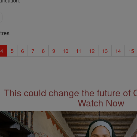
ification.
tres
4
5
6
7
8
9
10
11
12
13
14
15
This could change the future of 
Watch Now