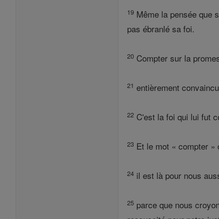
19
Même la pensée que son
pas ébranlé sa foi.
20
Compter sur la promesse
21
entièrement convaincu q
22
C'est la foi qui lui fu
23
Et le mot « compter » d
24
il est là pour nous auss
25
parce que nous croyons