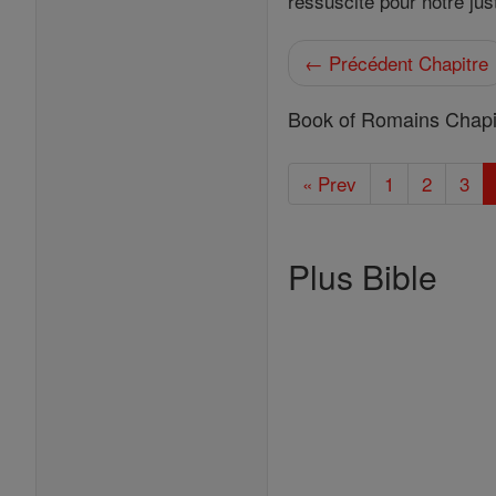
ressuscité pour notre just
← Précédent Chapitre
Book of Romains Chapi
« Prev
1
2
3
Plus Bible