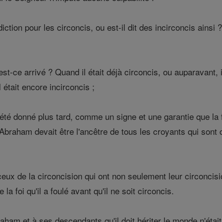
tion pour les circoncis, ou est-il dit des incirconcis ainsi ?
-ce arrivé ? Quand il était déjà circoncis, ou auparavant, il
l était encore incirconcis ;
a été donné plus tard, comme un signe et une garantie que la f
 Abraham devait être l'ancêtre de tous les croyants qui sont
ceux de la circoncision qui ont non seulement leur circoncis
a foi qu'il a foulé avant qu'il ne soit circoncis.
am et à ses descendants qu'il doit hériter le monde n'était pa