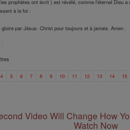
es prophètes ont écrit ) est révélé, comme l'éternel Dieu a
ssent à la foi :
e gloire par Jésus- Christ pour toujours et à jamais. Amen .
tres
4
5
6
7
8
9
10
11
12
13
14
15
econd Video Will Change How You
Watch Now