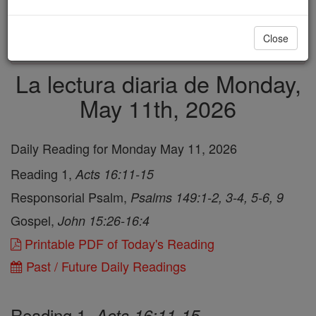
just
, we could rebuild stronger
$5, the cost of a coffee
and keep Catholic education free for all. Stand with us
Close
in faith. Thank you.
DONATE TODAY >
La lectura diaria de Monday,
May 11th, 2026
Daily Reading for Monday May 11, 2026
Reading 1,
Acts 16:11-15
Responsorial Psalm,
Psalms 149:1-2, 3-4, 5-6, 9
Gospel,
John 15:26-16:4
Printable PDF of Today's Reading
Past / Future Daily Readings
Reading 1,
Acts 16:11-15