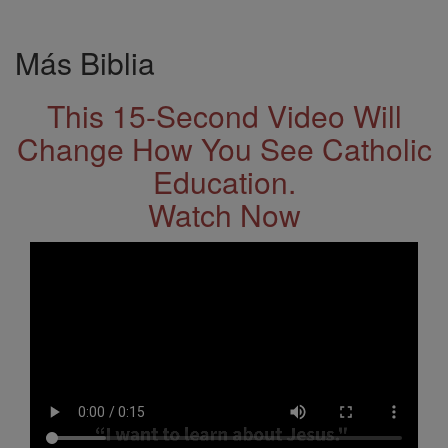
Más Biblia
This 15-Second Video Will
Change How You See Catholic
Education.
Watch Now