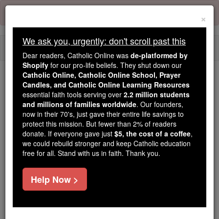
Skip
Error:
No page
to
×
content
We ask you, urgently: don't scroll past this
Togg
Dear readers, Catholic Online was
de-platformed by
navi
Shopify
for our pro-life beliefs. They shut down our
Catholic Online, Catholic Online School, Prayer
We ask you, urgently: don't scroll past this
Candles, and Catholic Online Learning Resources
essential faith tools serving over
2.2 million students
Dear readers, Catholic Online
and millions of families worldwide
. Our founders,
now in their 70's, just gave their entire life savings to
was
de-platformed by Shopify
protect this mission. But fewer than 2% of readers
for our pro-life beliefs. They
donate. If everyone gave just
$5, the cost of a coffee
,
shut down our
Catholic
we could rebuild stronger and keep Catholic education
Online, Catholic Online School, Prayer Candles, and
free for all. Stand with us in faith. Thank you.
essential faith
Catholic Online Learning Resources
tools serving over
2.2 million students and millions of
Help Now >
. Our founders, now in their 70's,
families worldwide
just gave their entire life savings to protect this mission.
But fewer than 2% of readers donate. If everyone gave